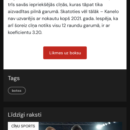
trīs savās iepriekšējās cīņās, kuras tāpat tika
aizvadītas pilnā garumā. Skatoties vēl tālāk – Kanelo
nav uzvarējis ar nokautu kopš 2021. gada. Iespēja, ka
arī šoreiz cīņa notiks visu 12 raundu garumā, ir ar
koeficientu
3.20.
Likmes uz boksu
Tags
bokss
Līdzīgi raksti
CĪŅU SPORTS