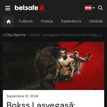
Futbols
Hokejs
Basketbols
Izklaide
Cīņu Sports
Bokss Lasvegasā: Kanelo pret Berlangu, kuram ir 16 nokauti pirmajā raundā
septembris 10, 2024
Bokss Lasvegasā: