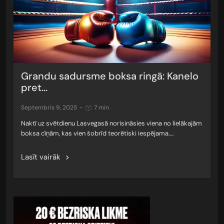
Grandu sadursme boksa ringā: Kanelo
pret...
septembris 9, 2025
-
7 min
Naktī uz svētdienu Lasvegasā norisināsies viena no lielākajām
boksa cīņām, kas vien šobrīd teorētiski iespējama.…
Lasīt vairāk