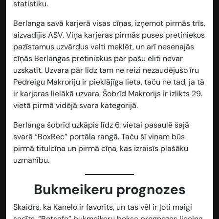
statistiku.
Berlanga savā karjerā visas cīņas, izņemot pirmās trīs,
aizvadījis ASV. Viņa karjeras pirmās puses pretiniekos
pazīstamus uzvārdus velti meklēt, un arī nesenajās
cīņās Berlangas pretiniekus par pašu eliti nevar
uzskatīt. Uzvara pār līdz tam ne reizi nezaudējušo īru
Pedreigu Makroriju ir pieklājīga lieta, taču ne tad, ja tā
ir karjeras lielākā uzvara. Šobrīd Makrorijs ir izlikts 29.
vietā pirmā vidējā svara kategorijā.
Berlanga šobrīd uzkāpis līdz 6. vietai pasaulē šajā
svarā “BoxRec” portāla rangā. Taču šī viņam būs
pirmā titulcīņa un pirmā cīņa, kas izraisīs plašāku
uzmanību.
Bukmeikeru prognozes
Skaidrs, ka Kanelo ir favorīts, un tas vēl ir ļoti maigi
sacīts. “Betsafe” bukmeikeru boksa prognozes liecina,