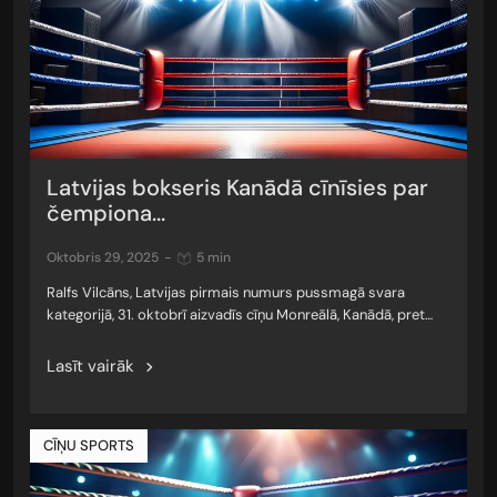
Latvijas bokseris Kanādā cīnīsies par
čempiona...
oktobris 29, 2025
-
5 min
Ralfs Vilcāns, Latvijas pirmais numurs pussmagā svara
kategorijā, 31. oktobrī aizvadīs cīņu Monreālā, Kanādā, pret…
Lasīt vairāk
CĪŅU SPORTS