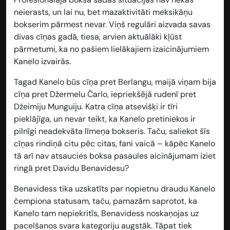
neierasts, un lai nu, bet mazaktivitāti meksikāņu
bokserim pārmest nevar. Viņš regulāri aizvada savas
divas cīņas gadā, tiesa, arvien aktuālāki kļūst
pārmetumi, ka no pašiem lielākajiem izaicinājumiem
Kanelo izvairās.
Tagad Kanelo būs cīņa pret Berlangu, maijā viņam bija
cīņa pret Džermelu Čarlo, iepriekšējā rudenī pret
Džeimiju Munguiju. Katra cīņa atsevišķi ir tīri
pieklājīga, un nevar teikt, ka Kanelo pretiniekos ir
pilnīgi neadekvāta līmeņa bokseris. Taču, saliekot šīs
cīņas rindiņā citu pēc citas, fani vaicā – kāpēc Kanelo
tā arī nav atsaucies boksa pasaules aicinājumam iziet
ringā pret Davidu Benavidesu?
Benavidess tika uzskatīts par nopietnu draudu Kanelo
čempiona statusam, taču, pamazām saprotot, ka
Kanelo tam nepiekritīs, Benavidess noskaņojas uz
pacelšanos svara kategoriju augstāk. Tāpat tiek