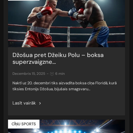
Džošua pret Džeiku Polu – boksa
superzvaigzne...
decembris 15, 2025
-
6 min
Naktī uz 20. decembri tiks aizvadīta boksa cīņa Floridā, kurā
tiksies Entonijs Džošua, bijušais smagsvaru…
Lasīt vairāk
CĪŅU SPORTS