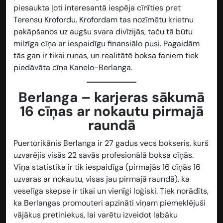
piesaukta ļoti interesantā iespēja cīnīties pret
Terensu Krofordu. Krofordam tas nozīmētu krietnu
pakāpšanos uz augšu svara divīzijās, taču tā būtu
milzīga cīņa ar iespaidīgu finansiālo pusi. Pagaidām
tās gan ir tikai runas, un realitātē boksa faniem tiek
piedāvāta cīņa Kanelo-Berlanga.
Berlanga – karjeras sākumā
16 cīņas ar nokautu pirmajā
raundā
Puertorikānis Berlanga ir 27 gadus vecs bokseris, kurš
uzvarējis visās 22 savās profesionālā boksa cīņās.
Viņa statistika ir tik iespaidīga (pirmajās 16 cīņās 16
uzvaras ar nokautu, visas jau pirmajā raundā), ka
veselīga skepse ir tikai un vienīgi loģiski. Tiek norādīts,
ka Berlangas promouteri apzināti viņam piemeklējuši
vājākus pretiniekus, lai varētu izveidot labāku