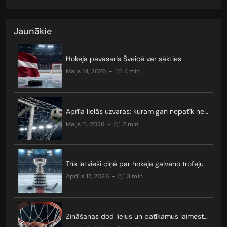
Jaunākie
Hokeja pavasaris Šveicē var sākties
maijs 14, 2026
-
4 min
Aprīļa lielās uzvaras: kuram gan nepatīk neizšķirti?
maijs 11, 2026
-
2 min
Trīs latvieši cīņā par hokeja galveno trofeju
aprīlis 17, 2026
-
3 min
Zināšanas dod lielus un patīkamus laimestus