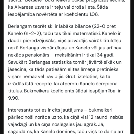
ka Alvaresa uzvara ir teju vai droša lieta. Šāda
iespējamība novērtēta ar koeficientu
1.06
.
Berlangam teorētiski ir labāka bilance (22-0 pret
Kanelo 61-2-2), taču tas tikai matemātiski. Kanelo ir
daudz pieredzējušāks, viņš aizvadījis vairāk titulcīņu
nekā Berlanga vispār cīņas, un Kanelo vēl jau arī nav
nekāds pensionārs – meksikānim ir tikai 34 gadi.
Savukārt Berlangas statistika tomēr jāvērtē sīkāk un
jāsecina, ka tāds patiešām elites līmeņa pretinieks
viņam nemaz vēl nav bijis. Grūti iztēloties, ka tā
izrādās īstā recepte, lai atņemtu Kanelo čempiona
titulus. Bukmeikeru koeficients šādai iespējamībai ir
9.90
.
Interesants toties ir cits jautājums – bukmeikeri
pārliecinoši norāda uz to, ka cīņā visi 12 raundi nebūs
vajadzīgi un ka cīņa noslēgsies jau agrāk. Jā,
sagaidāms, ka Kanelo dominēs, taču viņš to darīja arī