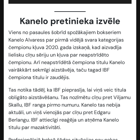
Kanelo pretinieka izvēle
Viens no pasaules šobrīd spožākajiem bokseriem
Kanelo Alvaress par pirmā vidējā svara kategorijas
čempionu kļuva 2020. gada izskaņā, kad aizvadīja
lielisku cīņu sēriju un kļuva par neapstrīdēto
čempionu. Arī neapstrīdētā čempiona titulu Kanelo
vairākkārt sekmīgi aizstāvēja, taču tagad IBF
čempiona titulu ir zaudējis.
Tas notika tādēļ, ka IBF pieprasīja, lai viņš veic titula
obligāto aizstāvēšanu. Tas nozīmētu cīņu pret Viljamu
Skallu, IBF ranga pirmo numuru. Kanelo tas nebija
aktuāli, un viņš vienojās par cīņu pret Edgaru
Berlangu. IBF attiecīgi reaģēja un atņēma Kanelo
titulu par mazaktivitāti.
Profesionālajā boksā šādas situācijas nav nekas