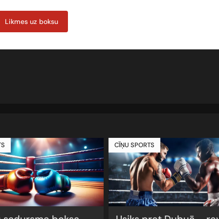
Likmes uz boksu
TS
CĪŅU SPORTS