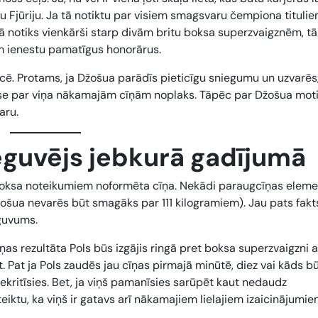
Fjūriju. Ja tā notiktu par visiem smagsvaru čempiona titulie
tā notiks vienkārši starp divām britu boksa superzvaigznēm, tā 
ēm ienestu pamatīgus honorārus.
ucē. Protams, ja Džošua parādīs pieticīgu sniegumu un uzvarēs
rese par viņa nākamajām cīņām noplaks. Tāpēc par Džošua moti
aru.
ieguvējs jebkurā gadījumā
lā boksa noteikumiem noformēta cīņa. Nekādi paraugcīņas elemen
ošua nevarēs būt smagāks par 111 kilogramiem). Jau pats fakts
eguvums.
cīņas rezultāta Pols būs izgājis ringā pret boksa superzvaigzni 
t. Pat ja Pols zaudēs jau cīņas pirmajā minūtē, diez vai kāds b
nekritīsies. Bet, ja viņš pamanīsies sarūpēt kaut nedaudz
eiktu, ka viņš ir gatavs arī nākamajiem lielajiem izaicinājumie