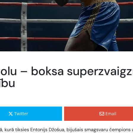
Polu – boksa superzvaig
ību
Twitter
Email
dā, kurā tiksies Entonijs Džošua, bijušais smagsvaru čempions 