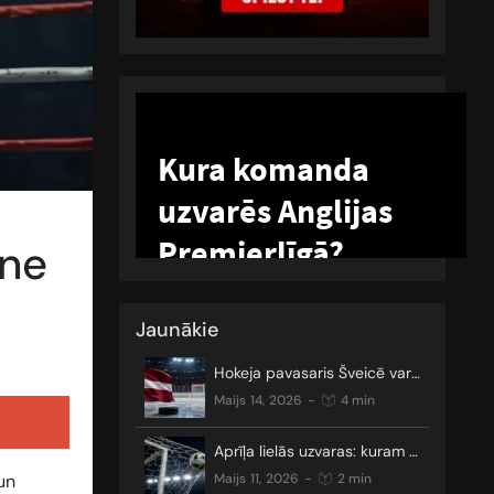
zne
Jaunākie
Hokeja pavasaris Šveicē var sākties
maijs 14, 2026
-
4 min
Aprīļa lielās uzvaras: kuram gan nepatīk neizšķirti?
un
maijs 11, 2026
-
2 min