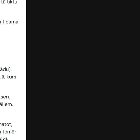
tā tiktu
ti ticama
tādu).
uā, kurš
ksera
āliem,
matot,
ri tomēr
aikā