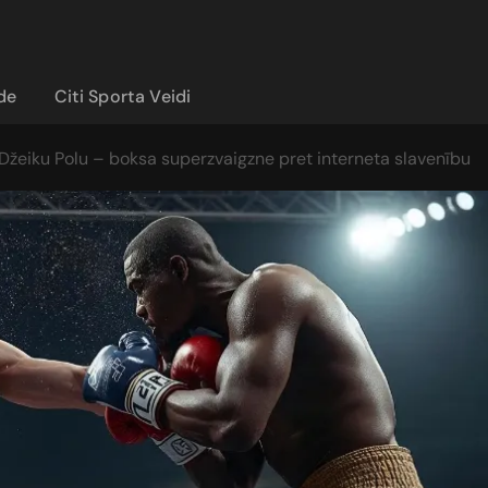
ide
Citi Sporta Veidi
Džeiku Polu – boksa superzvaigzne pret interneta slavenību