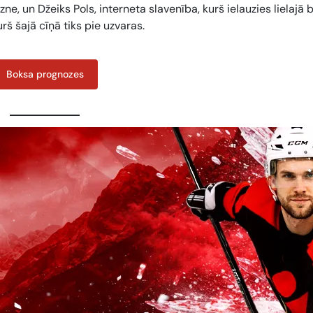
e, un Džeiks Pols, interneta slavenība, kurš ielauzies lielajā 
urš šajā cīņā tiks pie uzvaras.
Boksa prognozes