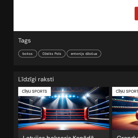
Tags
bokss
Džeiks Pols
entonijs džošua
Līdzīgi raksti
CĪŅU SPORTS
CĪŅU SPOR