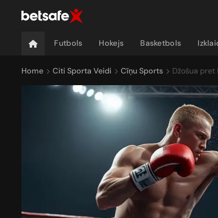
Futbols
Hokejs
Basketbols
Izkla
Home
Citi Sporta Veidi
Cīņu Sports
Džošua pret 