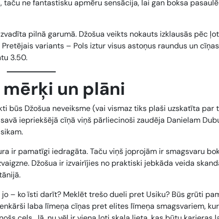
, taču ne fantastisku apmēru sensācija, lai gan boksa pasaulē 
aizvadīta pilnā garumā. Džošua veikts nokauts izklausās pēc ļo
gs. Pretējais variants – Pols iztur visus astoņus raundus un cīņas
tu 3.50.
mērķi un plāni
ti būs Džošua neveiksme (vai vismaz tiks plaši uzskatīta par 
o savā iepriekšējā cīņā viņš pārliecinoši zaudēja Danielam Dub
Usikam.
aura ir pamatīgi iedragāta. Taču viņš joprojām ir smagsvaru bo
aigzne. Džošua ir izvairījies no praktiski jebkāda veida skand
tānijā.
o – ko īsti darīt? Meklēt trešo dueli pret Usiku? Būs grūti pa
ienkārši laba līmeņa cīņas pret elites līmeņa smagsvariem, ku
šs ceļs. Jā, nu vēl ir viena ļoti skaļa lieta, kas būtu karjeras l