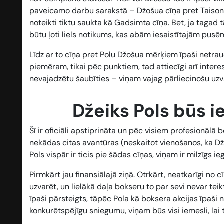
paveicamo darbu sarakstā – Džošua cīņa pret Taisonu 
noteikti tiktu saukta kā Gadsimta cīņa. Bet, ja tagad 
būtu ļoti liels notikums, kas abām iesaistītajām pus
Līdz ar to cīņa pret Polu Džošua mērķiem īpaši netra
piemēram, tikai pēc punktiem, tad attiecīgi arī inte
nevajadzētu šaubīties – viņam vajag pārliecinošu uzv
Džeiks Pols būs 
Šī ir oficiāli apstiprināta un pēc visiem profesionā
nekādas citas avantūras (neskaitot vienošanos, ka Dž
Pols vispār ir ticis pie šādas cīņas, viņam ir milzīgs i
Pirmkārt jau finansiālajā ziņā. Otrkārt, neatkarīgi no 
uzvarēt, un lielākā daļa bokseru to par sevi nevar teik
īpaši pārsteigts, tāpēc Pola kā boksera akcijas īpaši 
konkurētspējīgu sniegumu, viņam būs visi iemesli, lai t