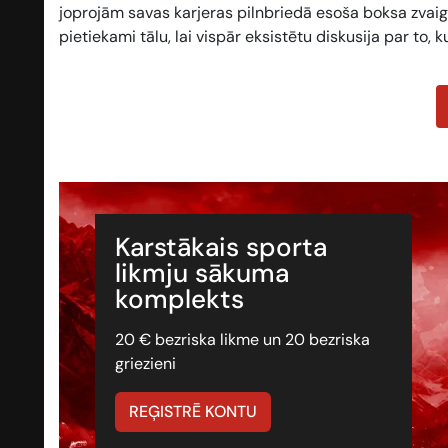
joprojām savas karjeras pilnbriedā esoša boksa zvaigzn
pietiekami tālu, lai vispār eksistētu diskusija par to, k
Karstākais sporta
likmju sākuma
komplekts
20 € bezriska likme un 20 bezriska
griezieni
REĢISTRĒ KONTU