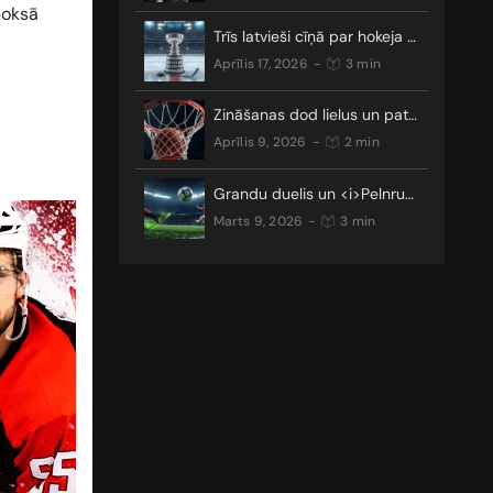
boksā
Trīs latvieši cīņā par hokeja galveno trofeju
aprīlis 17, 2026
-
3 min
Zināšanas dod lielus un patīkamus laimestus
aprīlis 9, 2026
-
2 min
Grandu duelis un <i>Pelnrušķītes stāsts</i>: kādus pārsteigumus nesīs Čempionu līgas TOP 16?
marts 9, 2026
-
3 min