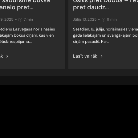
 sadursme boksa
Usiks pret Dubuā – re
anelo pret...
pret daudz...
 9, 2025
-
7 min
jūlijs 13, 2025
-
9 min
ētdienu Lasvegasā norisināsies
Sestdien, 19. jūlijā, norisināsies viena
elākajām boksa cīņām, kas vien
gada lielākajām un svarīgākajām b
ētiski iespējama.…
cīņām pasaulē. Par…
āk
Lasīt vairāk