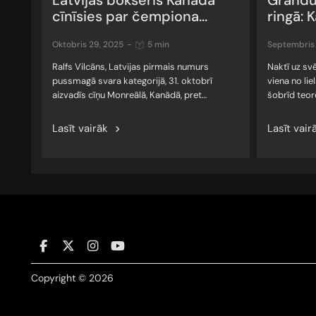
Latvijas bokseris Kanādā
Grandu
cīnīsies par čempiona...
ringā: K
oktobris 29, 2025
-
5 min
septembris
Ralfs Vilcāns, Latvijas pirmais numurs
Naktī uz sv
pussmagā svara kategorijā, 31. oktobrī
viena no li
aizvadīs cīņu Monreālā, Kanādā, pret…
šobrīd teor
Lasīt vairāk
Lasīt vair
Copyright © 2026