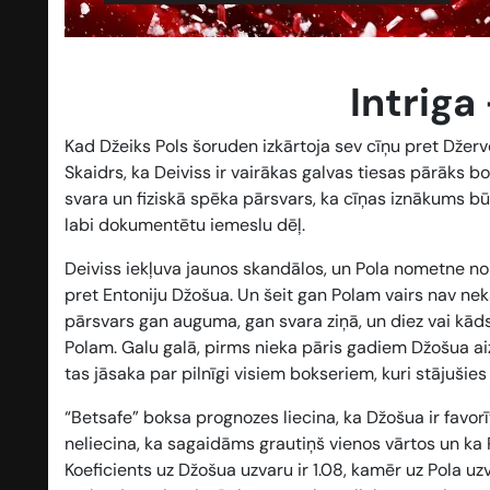
Intriga 
Kad Džeiks Pols šoruden izkārtoja sev cīņu pret Džerv
Skaidrs, ka Deiviss ir vairākas galvas tiesas pārāks 
svara un fiziskā spēka pārsvars, ka cīņas iznākums b
labi dokumentētu iemeslu dēļ.
Deiviss iekļuva jaunos skandālos, un Pola nometne no cī
pret Entoniju Džošua. Un šeit gan Polam vairs nav n
pārsvars gan auguma, gan svara ziņā, un diez vai kād
Polam. Galu galā, pirms nieka pāris gadiem Džošua ai
tas jāsaka par pilnīgi visiem bokseriem, kuri stājušie
“Betsafe” boksa prognozes liecina, ka Džošua ir favorīt
neliecina, ka sagaidāms grautiņš vienos vārtos un ka
Koeficients uz Džošua uzvaru ir 1.08, kamēr uz Pola uz