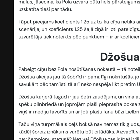
malas, jāsecina, ka Pola uzvara būtu liels pārsteigums
uzskatīta tieši par tādu.
Tāpat pieejams koeficients 1.25 uz to, ka cīņa netiks 
scenārija, un koeficients 1.25 šajā ziņā ir ļoti pateicī
uzvarētājs tiek noteikts pēc punktiem – ir ar koeficien
Džošua 
Pabeigt cīņu bez Pola nosūtīšanas nokautā – tā noteik
Džošua akcijas jau tā šobrīd ir pamatīgi nokritušās, j
savukārt pēc tam īsti tā arī neko nespēja likt pretim 
Džošua karjerā tagad ir jau četri zaudējumi, un viņa 
spēku pilnbriedā un joprojām plaši pieprasīta boksa zv
viņš ir mediju favorīts un ar ļoti plašu fanu bāzi Lielbri
Taču viņa turpmākais ceļš boksā nav nemaz tik gluds, j
kādēļ šoreiz iznākums varētu būt citādāks. Aizvadīt v
nav čempionu statusā? Nez vai Džošua tas ir īpaši vilino