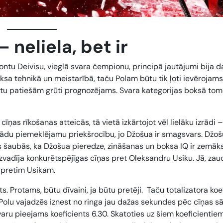
– neliela, bet ir
ontu Deivisu, vieglā svara čempionu, principā jautājumi bija d
boksa tehnikā un meistarībā, taču Polam būtu tik ļoti ievēroja
ūtu patiešām grūti prognozējams. Svara kategorijas boksā to
ņas rīkošanas atteicās, tā vietā izkārtojot vēl lielāku izrādi –
ekādu piemeklējamu priekšrocību, jo Džošua ir smagsvars. Džo
s šaubās, ka Džošua pieredze, zināšanas un boksa IQ ir zemāk
zvadīja konkurētspējīgas cīņas pret Oleksandru Usiku. Jā, zau
s pretim Usikam.
s. Protams, būtu dīvaini, ja būtu pretēji. Taču totalizatora koe
 Polu vajadzēs iznest no ringa jau dažas sekundes pēc cīņas s
varu pieejams koeficients 6.30. Skatoties uz šiem koeficientie