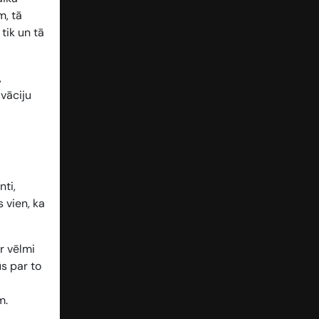
m, tā
tik un tā
,
vāciju
ti,
 vien, ka
ar vēlmi
ūs par to
m.