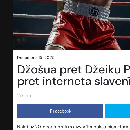
decembris 15, 2025
Džošua pret Džeiku 
pret interneta slaven
6 min
Facebook
Naktī uz 20. decembri tiks aizvadīta boksa cīņa Flori