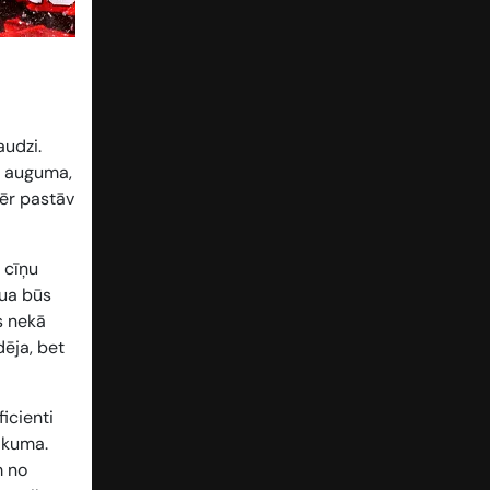
audzi.
ms auguma,
mēr pastāv
 cīņu
šua būs
s nekā
dēja, bet
ficienti
ākuma.
m no