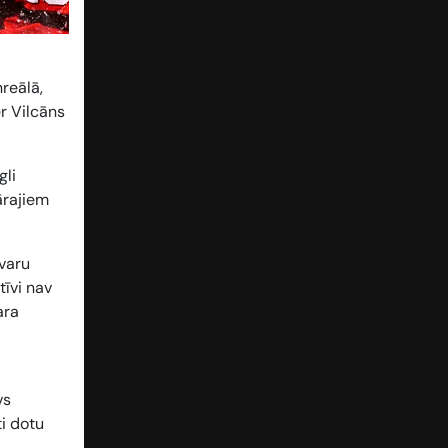
reālā,
r Vilcāns
gli
ārajiem
zvaru
tīvi nav
ara
vs
ti dotu
s