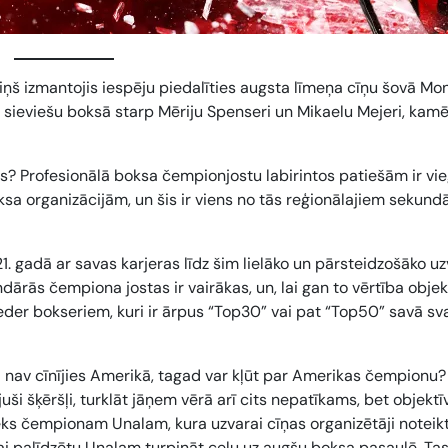
Viņš izmantojis iespēju piedalīties augsta līmeņa cīņu šovā Mon
 sieviešu boksā starp Mēriju Spenseri un Mikaelu Mejeri, kamē
s? Profesionālā boksa čempionjostu labirintos patiešām ir vie
a organizācijām, un šis ir viens no tās reģionālajiem sekund
1. gadā ar savas karjeras līdz šim lielāko un pārsteidzošāko u
rās čempiona jostas ir vairākas, un, lai gan to vērtība objek
eder bokseriem, kuri ir ārpus “Top30” vai pat “Top50” savā sv
ad nav cīnījies Amerikā, tagad var kļūt par Amerikas čempionu?
ši šķēršļi, turklāt jāņem vērā arī cits nepatīkams, bet objektī
nieks čempionam Unalam, kura uzvarai cīņas organizētāji noteik
 lai palīdzētu Unalam turpināt ceļu uz augšu boksa pasaulē. Ta