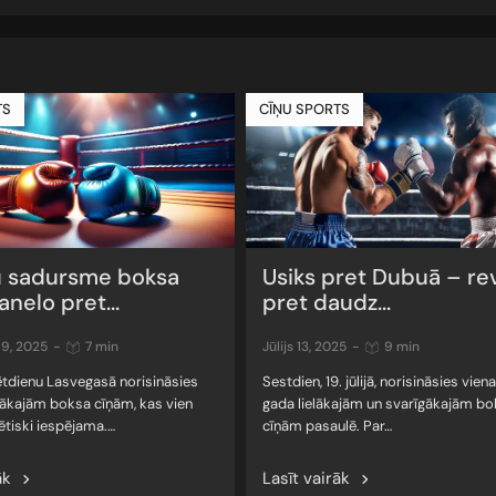
TS
CĪŅU SPORTS
 sadursme boksa
Usiks pret Dubuā – re
anelo pret...
pret daudz...
 9, 2025
-
7 min
jūlijs 13, 2025
-
9 min
ētdienu Lasvegasā norisināsies
Sestdien, 19. jūlijā, norisināsies viena
elākajām boksa cīņām, kas vien
gada lielākajām un svarīgākajām b
ētiski iespējama.…
cīņām pasaulē. Par…
āk
Lasīt vairāk