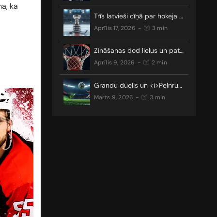
a, ka
Trīs latvieši cīņā par hokeja galveno trofeju
aprīlis 17, 2026
-
3 min
Zināšanas dod lielus un patīkamus laimestus
aprīlis 9, 2026
-
2 min
Grandu duelis un <i>Pelnrušķītes stāsts</i>: kādus pārsteigumus nesīs Čempionu līgas TOP 16?
marts 9, 2026
-
3 min