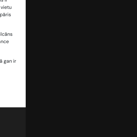
 vietu
pāris
ilcāns
lance
ā gan ir