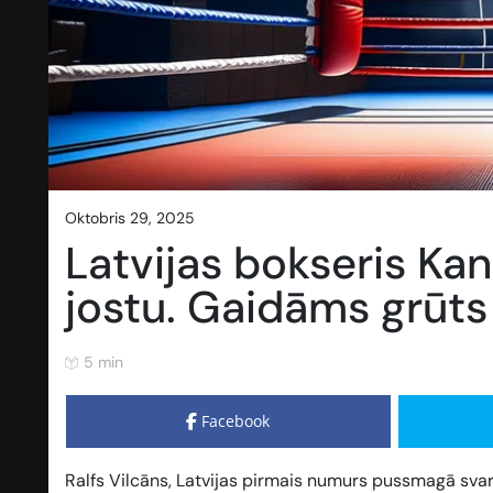
oktobris 29, 2025
Latvijas bokseris Ka
jostu. Gaidāms grūt
5 min
Facebook
Ralfs Vilcāns, Latvijas pirmais numurs pussmagā svara