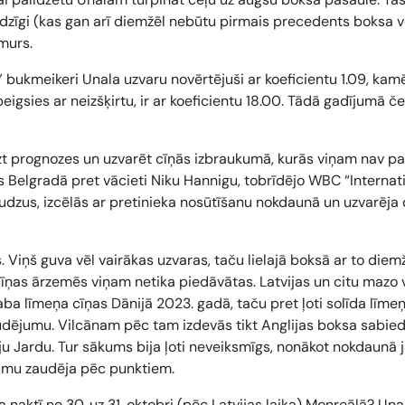
dzīgi (kas gan arī diemžēl nebūtu pirmais precedents boksa v
umurs.
” bukmeikeri Unala uzvaru novērtējuši ar koeficientu
1.09
, kam
 beigsies ar neizšķirtu, ir ar koeficientu
18.00
. Tādā gadījumā č
gāzt prognozes un uzvarēt cīņās izbraukumā, kurās viņam nav p
ies Belgradā pret vācieti Niku Hannigu, tobrīdējo WBC “Internat
udzus, izcēlās ar pretinieka nosūtīšanu nokdaunā un uzvarēja
. Viņš guva vēl vairākas uzvaras, taču lielajā boksā ar to diem
 cīņas ārzemēs viņam netika piedāvātas. Latvijas un citu mazo 
laba līmeņa cīņas Dānijā 2023. gadā, taču pret ļoti solīda līme
udējumu. Vilcānam pēc tam izdevās tikt Anglijas boksa sabied
ju Jardu. Tur sākums bija ļoti neveiksmīgs, nonākot nokdaunā 
gumu zaudēja pēc punktiem.
naktī no 30. uz 31. oktobri (pēc Latvijas laika) Monreālā? Unal