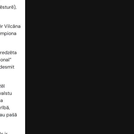
ēsturē),
ēr Vilcāna
empiona
aredzēta
ional”
 desmit
žēl
valstu
ņa
rībā,
jau pašā
s ir