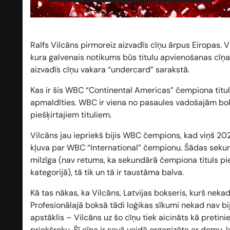
Ralfs Vilcāns pirmoreiz aizvadīs cīņu ārpus Eiropas. 
kura galvenais notikums būs titulu apvienošanas cīņa
aizvadīs cīņu vakara “undercard” sarakstā.
Kas ir šis WBC “Continental Americas” čempiona titul
apmaldīties. WBC ir viena no pasaules vadošajām boks
piešķirtajiem tituliem.
Vilcāns jau iepriekš bijis WBC čempions, kad viņš 202
kļuva par WBC “International” čempionu. Šādas sekundā
milzīga (nav retums, ka sekundārā čempiona tituls pi
kategorijā), tā tik un tā ir taustāma balva.
Kā tas nākas, ka Vilcāns, Latvijas bokseris, kurš nek
Profesionālajā boksā tādi loģikas sīkumi nekad nav biju
apstāklis – Vilcāns uz šo cīņu tiek aicināts kā preti
priekšroku. Šī cīņa ir savā veidā organizēta ar domu,