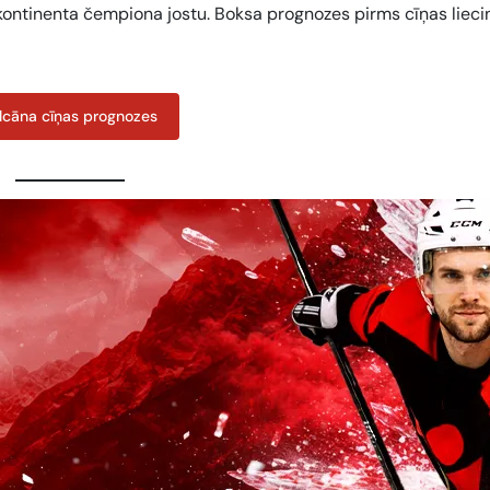
ntinenta čempiona jostu. Boksa prognozes pirms cīņas liecin
lcāna cīņas prognozes