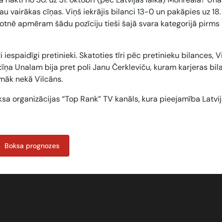
au vairākas cīņas. Viņš iekrājis bilanci 13-0 un pakāpies uz 18.
otnē apmēram šādu pozīciju tieši šajā svara kategorijā pirms 
 iespaidīgi pretinieki. Skatoties tīri pēc pretinieku bilances, V
 cīņa Unalam bija pret poli Janu Čerkleviču, kuram karjeras bi
emāk nekā Vilcāns.
sa organizācijas “Top Rank” TV kanāls, kura pieejamība Latvij
Boksa prognozes