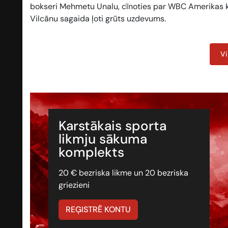
bokseri Mehmetu Unalu, cīnoties par WBC Amerikas ko
Vilcānu sagaida ļoti grūts uzdevums.
Vi
Karstākais sporta
likmju sākuma
komplekts
20 € bezriska likme un 20 bezriska
griezieni
REĢISTRĒ KONTU