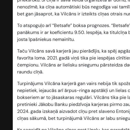
nenozīmē, ka cīņa automātiski būs negodīga vai tamlī
bet gan jāsaprot, ka Vilcāns ir izteikts cīņas otrais n
To atspoguļo arī “Betsafe” boksa prognozes. “Betsafe
panākums ir ar koeficientu
9.50
. Iespēja, ka titulcīņa
josta īpašniekus nemainītu.
Taču Vilcāns savā karjerā jau pierādījis, ka spēj ap
favorīta loma. 2021. gadā viņš tika pie iespējas cīnīt
čempionu. Vilcāns ar lielisku sniegumu pārsteidza da
raundu cīņā.
Turpinājums Vilcāna karjerā gan vairs nebija tik spožs
nepietiek, iejaucās arī ārpus-ringa apstākļi un lielas
bokseriem ar to jāsaskaras regulāri. Vilcāns tika pie 
pretinieki Jākobu Banku piedzīvoja karjeras pirmo za
2024. gada izskaņā aizvadot cīņu pret slaveno Entoni
cīņas sākumā, bet turpinājumā Vilcāns ar labu snie
Ko sagaidīt no Vilcāna cīņas pret Unalu, kas paredzēta 