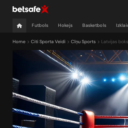
Futbols
Hokejs
Basketbols
Izkla
Home
Citi Sporta Veidi
Cīņu Sports
Latvijas bok