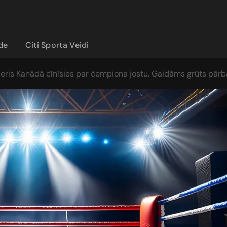
ide
Citi Sporta Veidi
seris Kanādā cīnīsies par čempiona jostu. Gaidāms grūts pār