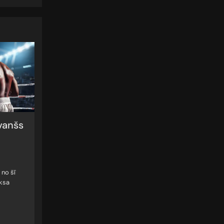
vanšs
 no šī
oksa