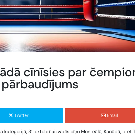
nādā cīnīsies par čempio
s pārbaudījums
Twitter
Email
 kategorijā, 31. oktobrī aizvadīs cīņu Monreālā, Kanādā, pret T