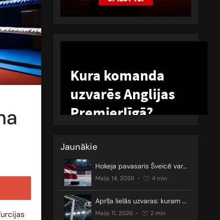
na
Jaunākie
Hokeja pavasaris Šveicē var sākties
maijs 14, 2026
-
4 min
Aprīļa lielās uzvaras: kuram gan nepatīk neizšķirti?
urcijas
maijs 11, 2026
-
2 min