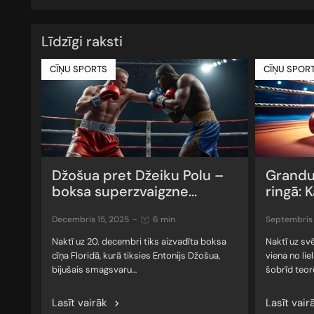
Līdzīgi raksti
CĪŅU SPORTS
CĪŅU SPOR
Džošua pret Džeiku Polu –
Grandu
boksa superzvaigzne...
ringā: K
decembris 15, 2025
-
6 min
septembris
Naktī uz 20. decembri tiks aizvadīta boksa
Naktī uz sv
cīņa Floridā, kurā tiksies Entonijs Džošua,
viena no li
bijušais smagsvaru…
šobrīd teor
Lasīt vairāk
Lasīt vair