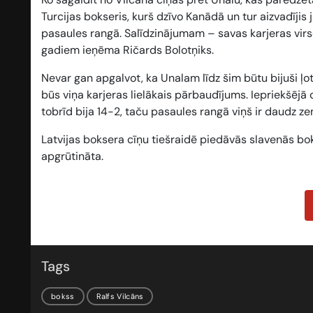
Turcijas bokseris, kurš dzīvo Kanādā un tur aizvadījis j
pasaules rangā. Salīdzinājumam – savas karjeras virs
gadiem ieņēma Ričards Bolotņiks.
Nevar gan apgalvot, ka Unalam līdz šim būtu bijuši ļoti
būs viņa karjeras lielākais pārbaudījums. Iepriekšējā
tobrīd bija 14-2, taču pasaules rangā viņš ir daudz z
Latvijas boksera cīņu tiešraidē piedāvās slavenās bok
apgrūtināta.
Tags
bokss
Ralfs Vilcāns