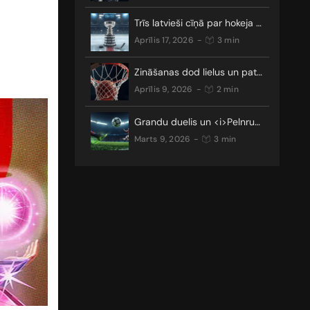
Trīs latvieši cīņā par hokeja galveno trofeju
aprīlis 17, 2026
-
3 min
Zināšanas dod lielus un patīkamus laimestus
aprīlis 9, 2026
-
2 min
Grandu duelis un <i>Pelnrušķītes stāsts</i>: kādus pārsteigumus nesīs Čempionu līgas TOP 16?
marts 9, 2026
-
3 min