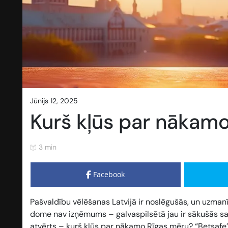
jūnijs 12, 2025
Kurš kļūs par nākam
3 min
Facebook
Pašvaldību vēlēšanas Latvijā ir noslēgušās, un uzmanīb
dome nav izņēmums – galvaspilsētā jau ir sākušās sar
atvērts – kurš kļūs par nākamo Rīgas mēru? “Betsafe