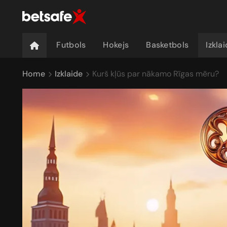
Futbols
Hokejs
Basketbols
Izkla
Home
Izklaide
Kurš kļūs par nākamo Rīgas mēru?