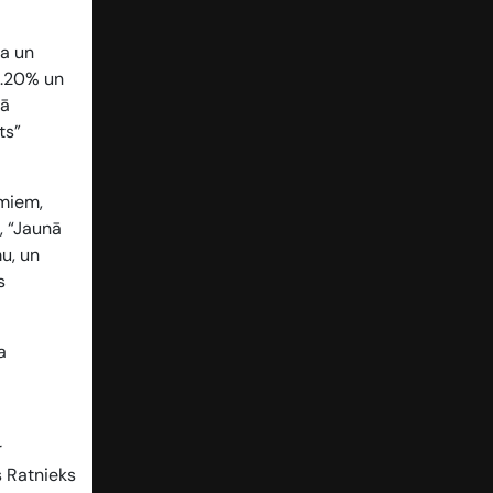
ta un
4.20% un
pā
ts”
umiem,
, “Jaunā
u, un
s
a
r
s Ratnieks