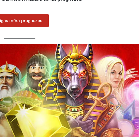
īgas mēra prognozes