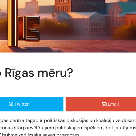
o Rīgas mēru?
Twitter
Email
as centrā tagad ir politiskās diskusijas un koalīciju veidošan
unas starp ievēlētajiem politiskajiem spēkiem, bet jautājums
” bukmeikeri izsaka savas prognozes.