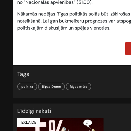
no “Nacionālās apvienības” (
51.00
).
Nākamās nedēļas Rīgas politikās solās būt izšķirošas –
noteikšanā. Lai gan bukmeikeru prognozes var atspog
politiskajām diskusijām un spējas vienoties.
Tags
politika
Rīgas Dome
Rīgas mērs
Līdzīgi raksti
IZKLAIDE