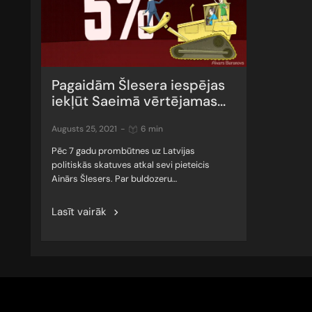
Pagaidām Šlesera iespējas
iekļūt Saeimā vērtējamas...
augusts 25, 2021
-
6 min
Pēc 7 gadu prombūtnes uz Latvijas
politiskās skatuves atkal sevi pieteicis
Ainārs Šlesers. Par buldozeru…
Lasīt vairāk