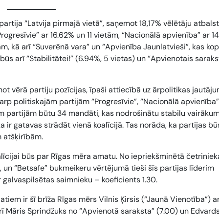
artija “Latvija pirmajā vietā”, saņemot 18,17% vēlētāju atbals
ogresīvie” ar 16.62% un 11 vietām, “Nacionālā apvienība” ar 1
m, kā arī “Suverēnā vara” un “Apvienība Jaunlatvieši”, kas ko
s arī “Stabilitātei!” (6.94%, 5 vietas) un “Apvienotais saraks
t vērā partiju pozīcijas, īpaši attiecībā uz ārpolitikas jautāj
arp politiskajām partijām “Progresīvie”, “Nacionālā apvienība”
m partijām būtu 34 mandāti, kas nodrošinātu stabilu vairākum
ka ir gatavas strādāt vienā koalīcijā. Tas norāda, ka partijas bū
 atšķirībām.
līcijai būs par Rīgas mēra amatu. No iepriekšminētā četriniek
, un “Betsafe” bukmeikeru vērtējumā tieši šīs partijas līderim
r galvaspilsētas saimnieku – koeficients
1.30
.
iem ir šī brīža Rīgas mērs Vilnis Ķirsis (“Jaunā Vienotība”) a
 arī Māris Sprindžuks no “Apvienotā saraksta” (
7.00
) un Edvard