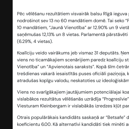
Pēc vēlēšanu rezultātiem visvairāk balsu Rīgā ieguva p
nodrošinot sev 13 no 60 mandātiem domē. Tai seko “Pr
10 mandātiem, “Jaunā Vienotība” ar 12.90% un 9 vietā
saņēmušas 12,13% un 8 vietas. Parlamentā pārstāvēti bū
(6.29%, 4 vietas).
Koalīciju veido vairākums jeb vismaz 31 deputāts. Ņemo
viens no ticamākajiem scenārijiem paredz koalīciju st
Vienotība” un “Apvienotais saraksts”. Kopā šīm četrā
trešdienas vakarā iesaistītās puses oficiāli paziņoja, 
atradušas kopīgu valodu, neskatoties uz ideoloģiskām
Viens no svarīgākajiem jautājumiem potenciālajai koa
vislabākos rezultātus vēlēšanās uzrādīja “Progresīvie”
Viesturam Kleinbergam ir vislabākās izredzes kļūt pa
Otrais populārākais kandidāts saskaņā ar “Betsafe” dat
koeficientu
6.00
. Kā alternatīvi kandidāti tiek minēti