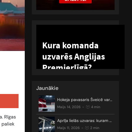
Jaunākie
Hokeja pavasaris Šveicē var sākties
maijs 14, 2026
-
4 min
a. Rīgas
Aprīļa lielās uzvaras: kuram gan nepatīk neizšķirti?
 paliek
maijs 11, 2026
-
2 min