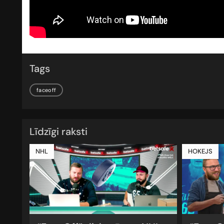
Tags
faceoff
Līdzīgi raksti
NHL
HOKEJS