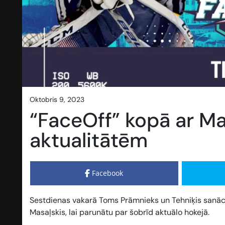
oktobris 9, 2023
“FaceOff” kopā ar Ma
aktualitātēm
Facebook
Sestdienas vakarā Toms Prāmnieks un Tehniķis sanāca 
Masaļskis, lai parunātu par šobrīd aktuālo hokejā.