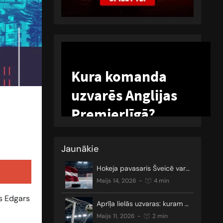
Jaunākie
Hokeja pavasaris Šveicē var sākties
maijs 14, 2026
-
4 min
ās Edgars
Aprīļa lielās uzvaras: kuram gan nepatīk neizšķirti?
maijs 11, 2026
-
2 min