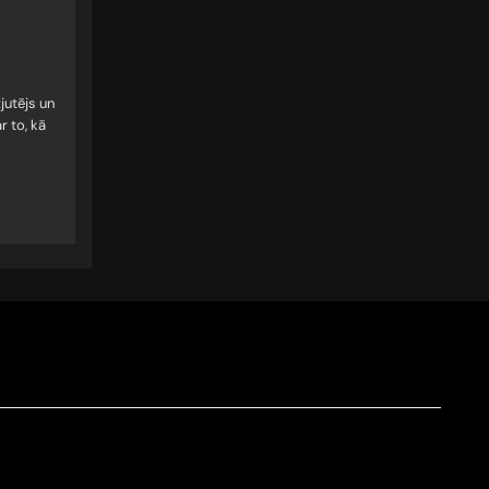
jutējs un
r to, kā