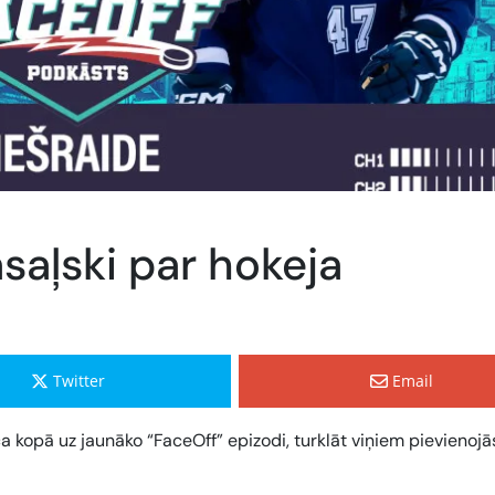
saļski par hokeja
Twitter
Email
kopā uz jaunāko “FaceOff” epizodi, turklāt viņiem pievienoj