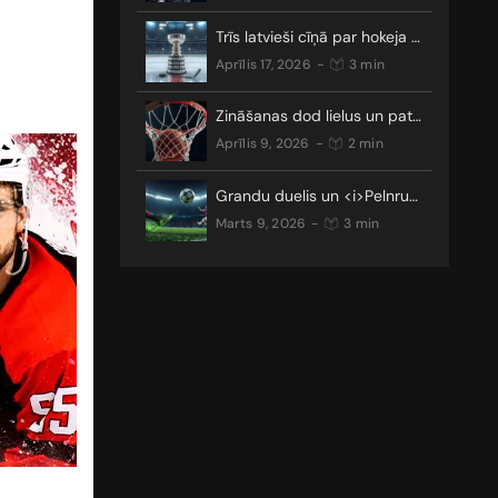
Trīs latvieši cīņā par hokeja galveno trofeju
aprīlis 17, 2026
-
3 min
Zināšanas dod lielus un patīkamus laimestus
aprīlis 9, 2026
-
2 min
Grandu duelis un <i>Pelnrušķītes stāsts</i>: kādus pārsteigumus nesīs Čempionu līgas TOP 16?
marts 9, 2026
-
3 min