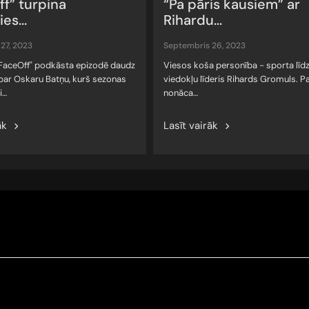
f” turpina
“Pa pāris kausiem” ar
es...
Rihardu...
 27, 2023
septembris 26, 2023
"FaceOff" podkāsta epizodē daudz
Viesos koša personība - sporta līdz
 par Oskaru Batņu, kurš sezonas
viedokļu līderis Rihards Gromuls. Pa
i…
nonāca…
āk
Lasīt vairāk