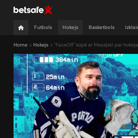
Futbols
Hokejs
Basketbols
Izkla
Home
Hokejs
"FaceOff" kopā ar Masaļski par hokej