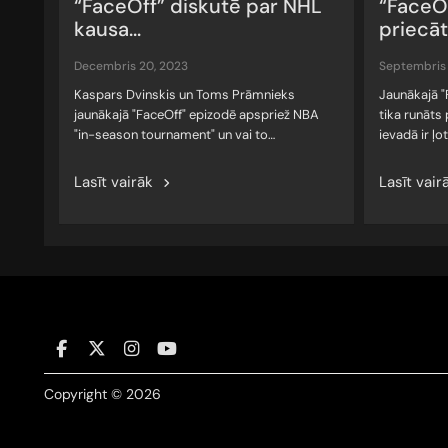
“FaceOff” diskutē par NHL
“FaceOf
kausa...
priecāti
decembris 20, 2023
septembris
Kaspars Dvinskis un Toms Prāmnieks
Jaunākajā 
jaunākajā "FaceOff" epizodē apspriež NBA
tika runāts
"in-season tournament" un vai to…
ievadā ir ļot
Lasīt vairāk
Lasīt vair
Copyright © 2026