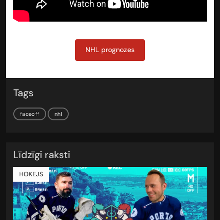
NHL prognozes
Tags
faceoff
nhl
Līdzīgi raksti
HOKEJS