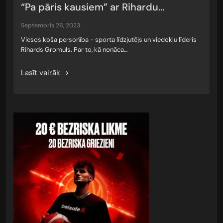
“Pa pāris kausiem” ar Rihardu...
septembris 26, 2023
Viesos koša personība - sporta līdzjutējs un viedokļu līderis
Rihards Gromuls. Par to, kā nonāca…
Lasīt vairāk