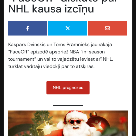
NHL kausa izcīņu
Kaspars Dvinskis un Toms Prāmnieks jaunākajā
“FaceOff” epizodē apspriež NBA “in-season
tournament” un vai to vajadzētu ieviest arī NHL,
turklāt vadītāju viedokļi par to atšķīrās.
NHL prognozes