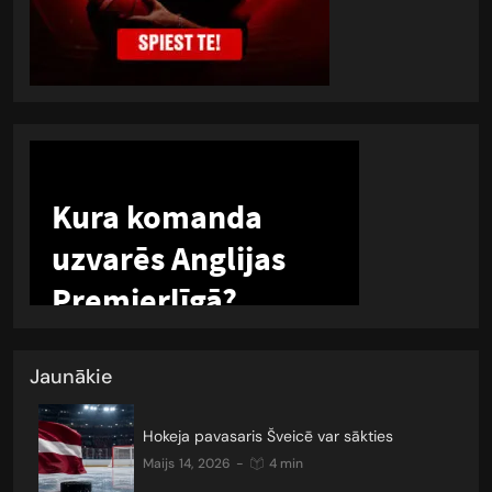
Jaunākie
Hokeja pavasaris Šveicē var sākties
maijs 14, 2026
-
4 min