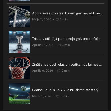
Aprīļa lielās uzvaras: kuram gan nepatīk neizšķirti?
maijs 11, 2026
-
2 min
Trīs latvieši cīņā par hokeja galveno trofeju
aprīlis 17, 2026
-
3 min
Zināšanas dod lielus un patīkamus laimestus
aprīlis 9, 2026
-
2 min
Grandu duelis un <i>Pelnrušķītes stāsts</i>: kādus pārsteigumus nesīs Čempionu līgas TOP 16?
marts 9, 2026
-
3 min