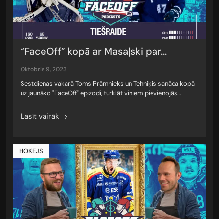
“FaceOff” kopā ar Masaļski par...
oktobris 9, 2023
Sestdienas vakarā Toms Prāmnieks un Tehniķis sanāca kopā
uz jaunāko "FaceOff" epizodi, turklāt viņiem pievienojās…
Lasīt vairāk
HOKEJS