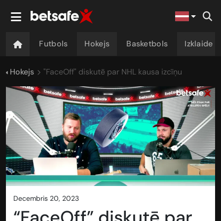
Futbols
Hokejs
Basketbols
Izklaide
Hokejs
"FaceOff" diskutē par NHL kausa izcīņu
decembris 20, 2023
“FaceOff” diskutē par