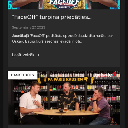
“FaceOff” turpina priecāties...
septembris 27, 2023
Jaunākajā "FaceOff" podkāsta epizodē daudz tika runāts par
Oskaru Batņu, kurš sezonas ievadā ir ļoti…
Lasīt vairāk
BASKETBOLS