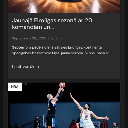
Jaunajā Eirolīgas sezonā ar 20
komandām un...
septembris 26, 2025
-
5 min
Septembra pēdējā dienā sāksies Eirolīgas, kontinenta
spēcīgākās basketbola līgas, jaunā sezona. Šī būs īpaša ar…
Lasīt vairāk
NBA