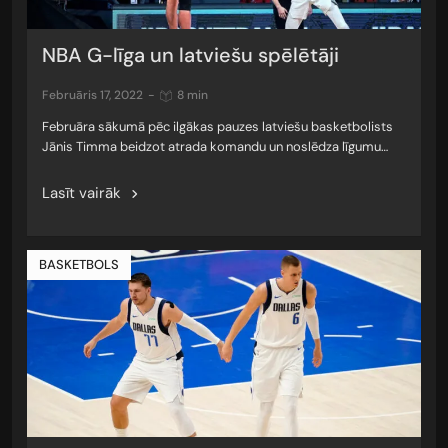
NBA G-līga un latviešu spēlētāji
februāris 17, 2022
-
8 min
Februāra sākumā pēc ilgākas pauzes latviešu basketbolists
Jānis Timma beidzot atrada komandu un noslēdza līgumu…
Lasīt vairāk
BASKETBOLS