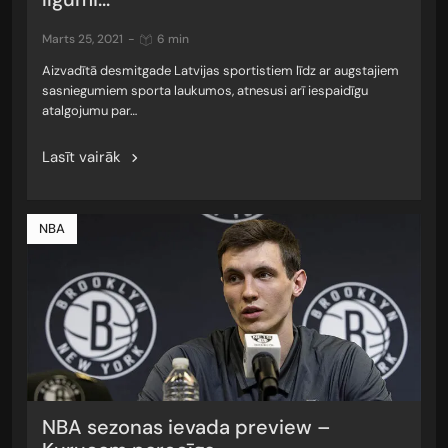
marts 25, 2021
-
6 min
Aizvadītā desmitgade Latvijas sportistiem līdz ar augstajiem
sasniegumiem sporta laukumos, atnesusi arī iespaidīgu
atalgojumu par…
Lasīt vairāk
NBA
NBA sezonas ievada preview –