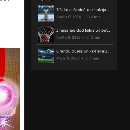
Trīs latvieši cīņā par hokeja galveno trofeju
aprīlis 17, 2026
-
3 min
Zināšanas dod lielus un patīkamus laimestus
aprīlis 9, 2026
-
2 min
Grandu duelis un <i>Pelnrušķītes stāsts</i>: kādus pārsteigumus nesīs Čempionu līgas TOP 16?
marts 9, 2026
-
3 min