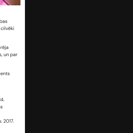
ības
cilvēki
rēja
s, un par
ients
14.
ms
. 2017.