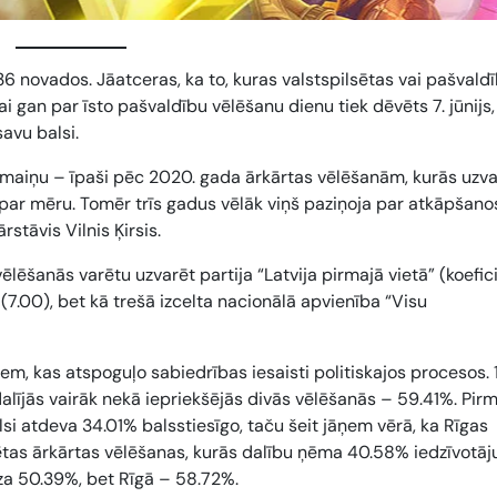
6 novados. Jāatceras, ka to, kuras valstspilsētas vai pašvald
i gan par īsto pašvaldību vēlēšanu dienu tiek dēvēts 7. jūnijs, 
savu balsi.
rmaiņu – īpaši pēc 2020. gada ārkārtas vēlēšanām, kurās uzva
 par mēru. Tomēr trīs gadus vēlāk viņš paziņoja par atkāpšano
stāvis Vilnis Ķirsis.
ēlēšanās varētu uzvarēt partija “Latvija pirmajā vietā” (koefic
 (
7.00
), bet kā trešā izcelta nacionālā apvienība “Visu
iem, kas atspoguļo sabiedrības iesaisti politiskajos procesos. 
lījās vairāk nekā iepriekšējās divās vēlēšanās – 59.41%. Pir
i atdeva 34.01% balsstiesīgo, taču šeit jāņem vērā, ka Rīgas
sētas ārkārtas vēlēšanas, kurās dalību ņēma 40.58% iedzīvotāju
za 50.39%, bet Rīgā – 58.72%.