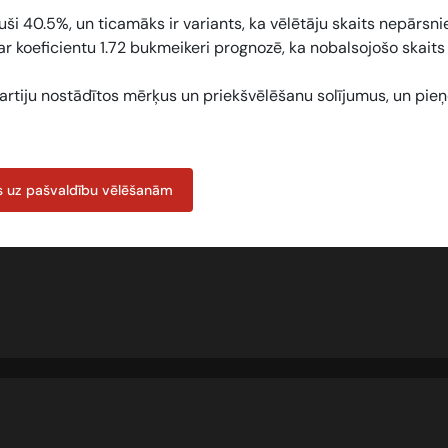
uši 40.5%, un ticamāks ir variants, ka vēlētāju skaits nepārsni
 ar koeficientu
1.72
bukmeikeri prognozē, ka nobalsojošo skaits
ko partiju nostādītos mērķus un priekšvēlēšanu solījumus, un pie
 uz pašvaldību vēlēšanām