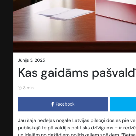
jūnijs 3, 2025
Kas gaidāms pašvald
3 min
Facebook
Jau šajā nedēļas nogalē Latvijas pilsoņi dosies pie 
publiskajā telpā valdījis politisks dzīvīgums – ir re
un idejām no dažādiem politiskajiem spēkiem. “Betsaf