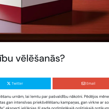
ību vēlēšanās?
Twitter
Email
vēlēšanu urnām, lai lemtu par pašvaldību nākotni. Pēdējos mēn
dzētas gan intensīvas priekšvēlēšanu kampaņas, gan virkne ar s
e” eksperti ielūkojas šī gada nozīmīgākajā politiskajā notiku