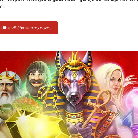
em.
ldību vēlēšanu prognozes