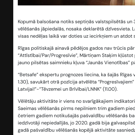
Kopumā balsošana notiks septiņās valstspilsētās un 3
vēlēšanās jāpiedalās, nosaka deklarētā dzīvesvieta. La
visas nedēļas laikā var doties uz iecirkņiem un atdot 
Rīgas politiskajā ainavā pēdējos gados nav trūcis pā
“Attīstībai/Par/Progresīvie”, Mārtiņam Staķim kļūstot
jauno pilsētas saimnieku kļuva “Jaunās Vienotības” pār
“Betsafe” ekspertu prognozes liecina, ka šajās Rīgas v
1.30
), savukārt otrā pozīcija atvēlēta “Progresīvajiem”
Latvijai!”-“Tēvzemei un Brīvībai/LNNK” (
11.00
).
Vēlētāju aktivitāte ir viens no svarīgākajiem indikator
Saeimas vēlēšanās pirms nepilniem trim gadiem pieda
četriem gadiem notikušajās pašvaldību vēlēšanās bals
iedzīvotāji nepiedalījās, jo 2020. gadā bija galvaspil
gadā pašvaldību vēlēšanās kopējā aktivitāte sasnied