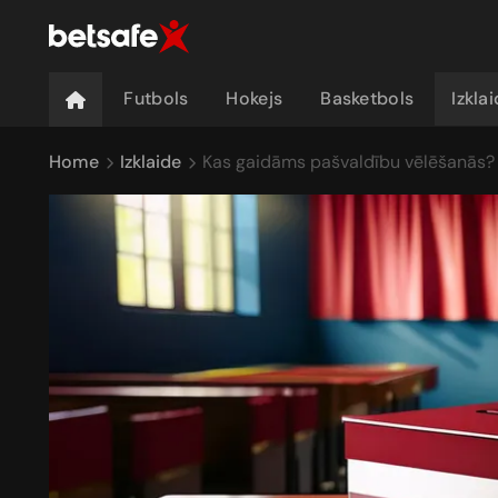
Futbols
Hokejs
Basketbols
Izkla
Home
Izklaide
Kas gaidāms pašvaldību vēlēšanās?