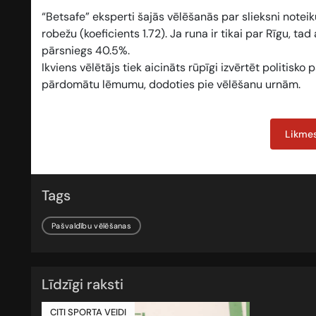
“Betsafe” eksperti šajās vēlēšanās par slieksni noteik
robežu (koeficients
1.72
). Ja runa ir tikai par Rīgu, tad
pārsniegs 40.5%.
Ikviens vēlētājs tiek aicināts rūpīgi izvērtēt politis
pārdomātu lēmumu, dodoties pie vēlēšanu urnām.
Likmes
Tags
Pašvaldību vēlēšanas
Līdzīgi raksti
CITI SPORTA VEIDI