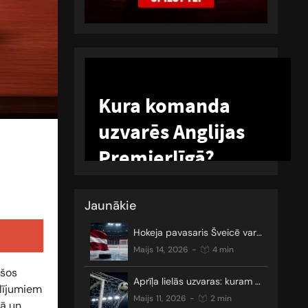
Jaunākie
Hokeja pavasaris Šveicē var sākties
maijs 14, 2026
-
4 min
ešos
Aprīļa lielās uzvaras: kuram gan nepatīk neizšķirti?
olījumiem
maijs 11, 2026
-
2 min
mā un