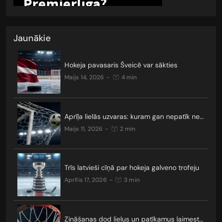
Jaunākie
Hokeja pavasaris Šveicē var sākties
maijs 14, 2026
-
4 min
Aprīļa lielās uzvaras: kuram gan nepatīk neizšķirti?
maijs 11, 2026
-
2 min
Trīs latvieši cīņā par hokeja galveno trofeju
aprīlis 17, 2026
-
3 min
Zināšanas dod lielus un patīkamus laimestus