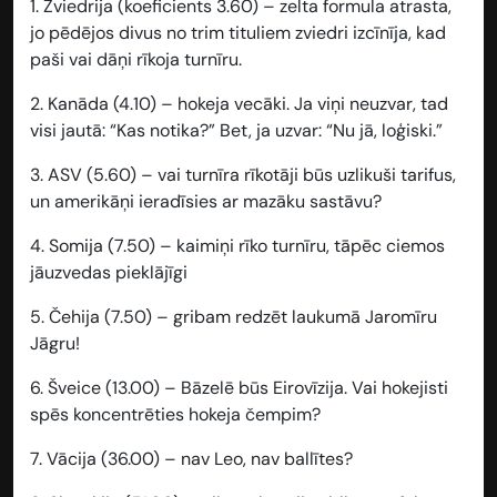
1. Zviedrija (koeficients 3.60) – zelta formula atrasta,
jo pēdējos divus no trim tituliem zviedri izcīnīja, kad
paši vai dāņi rīkoja turnīru.
2. Kanāda (4.10) – hokeja vecāki. Ja viņi neuzvar, tad
visi jautā: “Kas notika?” Bet, ja uzvar: “Nu jā, loģiski.”
3. ASV (5.60) – vai turnīra rīkotāji būs uzlikuši tarifus,
un amerikāņi ieradīsies ar mazāku sastāvu?
4. Somija (7.50) – kaimiņi rīko turnīru, tāpēc ciemos
jāuzvedas pieklājīgi
5. Čehija (7.50) – gribam redzēt laukumā Jaromīru
Jāgru!
6. Šveice (13.00) – Bāzelē būs Eirovīzija. Vai hokejisti
spēs koncentrēties hokeja čempim?
7. Vācija (36.00) – nav Leo, nav ballītes?