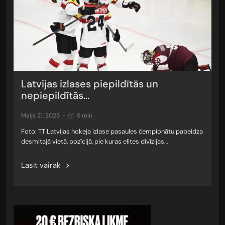
Latvijas izlases piepildītās un
nepiepildītās...
maijs 21, 2025
-
5 min
Foto: TT Latvijas hokeja izlase pasaules čempionātu pabeidza
desmitajā vietā, pozīcijā, pie kuras elites divīzijas…
Lasīt vairāk