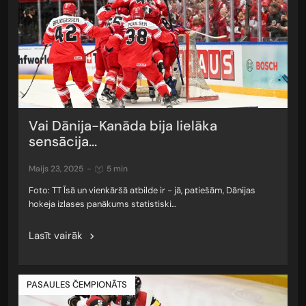
Vai Dānija-Kanāda bija lielāka
sensācija...
maijs 23, 2025
-
5 min
Foto: TT Īsā un vienkāršā atbilde ir - jā, patiešām, Dānijas
hokeja izlases panākums statistiski…
Lasīt vairāk
PASAULES ČEMPIONĀTS