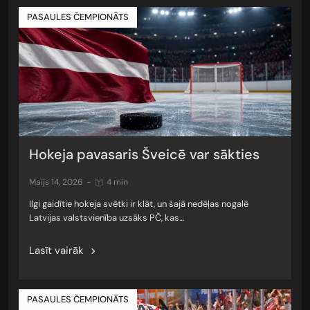
PASAULES ČEMPIONĀTS
Hokeja pavasaris Šveicē var sākties
maijs 14, 2026
-
4 min
Ilgi gaidītie hokeja svētki ir klāt, un šajā nedēļas nogalē
Latvijas valstsvienība uzsāks PČ, kas…
Lasīt vairāk
PASAULES ČEMPIONĀTS