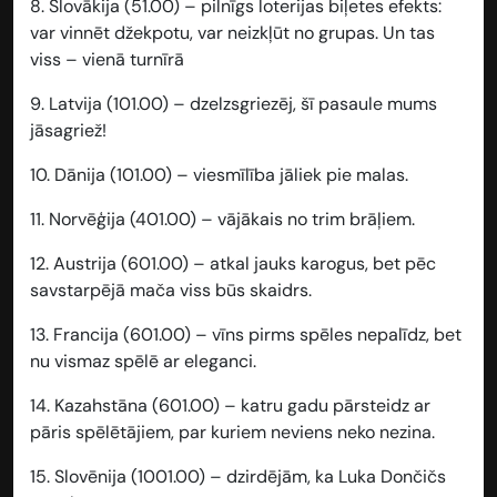
8. Slovākija (51.00) – pilnīgs loterijas biļetes efekts:
var vinnēt džekpotu, var neizkļūt no grupas. Un tas
viss – vienā turnīrā
9. Latvija (101.00) – dzelzsgriezēj, šī pasaule mums
jāsagriež!
10. Dānija (101.00) – viesmīlība jāliek pie malas.
11. Norvēģija (401.00) – vājākais no trim brāļiem.
12. Austrija (601.00) – atkal jauks karogus, bet pēc
savstarpējā mača viss būs skaidrs.
13. Francija (601.00) – vīns pirms spēles nepalīdz, bet
nu vismaz spēlē ar eleganci.
14. Kazahstāna (601.00) – katru gadu pārsteidz ar
pāris spēlētājiem, par kuriem neviens neko nezina.
15. Slovēnija (1001.00) – dzirdējām, ka Luka Dončičs