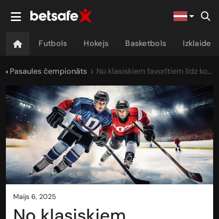
Futbols
Hokejs
Basketbols
Izklaide
Pasaules čempionāts
No klasiskiem favorītiem līdz kolorītiem pastarīšiem: PČ spēka rangs ar odziņu
maijs 6, 2025
No klasiskiem