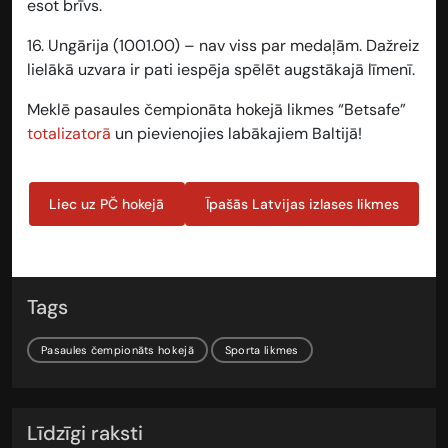
esot brīvs.
16. Ungārija (1001.00) – nav viss par medaļām. Dažreiz
lielākā uzvara ir pati iespēja spēlēt augstākajā līmenī.
Meklē pasaules čempionāta hokejā likmes “Betsafe”
totalizatorā
un pievienojies labākajiem Baltijā!
Liec uz PČ hokejā
Īpašās Latvijas izlases likmes
Tags
Pasaules čempionāts hokejā
Sporta likmes
Līdzīgi raksti