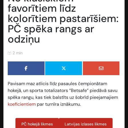
favorītiem līdz
kolorītiem pastarīšiem:
PČ spēka rangs ar
odziņu
2 min
Pavisam maz atlicis līdz pasaules čempionātam
hokejā, un sporta totalizators “Betsafe” piedāvā savu
spēka rangu, kas tiek balstīts uz šobrīd pieejamajiem
koeficientiem
par turnīra iznākumu.
PČ hokejā likmes
Latvijas izlases likmes