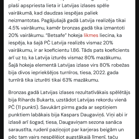
plaši apspriesta lieta ir Latvijas izlases spēle
vairākumā, kad daudzas iespējas paliek
neizmantotas. Pagājušajā gadā Latvija realizēja tikai
4.5% vairākumu, kamēr bronzas gadā tika izmantoti
20% vairākumu. “Betsafe” hokeja
likmes
liecina, ka
iespēja, ka šajā PČ Latvija realizēs vismaz 20%
vairākumu, ir ar koeficientu
1.86
. Tāds pats koeficients
arī uz to, ka Latvija izturēs vismaz 80% mazākumu.
Šajā hokeja elementā Latvijas izlase virs 80% robežas
bija divos iepriekšējos turnīros, tiesa, 2022. gada
turnīrā tika izturēti tikai 63% mazākumu.
Bronzas gadā Latvijas izlases rezultatīvākais spēlētājs
bija Rihards Bukarts, uzstādot Latvijas rekordu vienā
PČ (11 punkti). Savukārt pirms gada ar septiņiem
punktiem labākais bija Kaspars Daugaviņš. Viņi abi ir
izlasē arī šogad, tiesa, Daugaviņam sezona sanāca
saraustīta, rudenī paziņojot par karjeras beigām un
pēc tam vairs nespēlējot augstākajā līmenī, taču