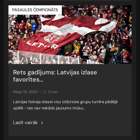
PASAULES ČEMPIONĀTS
Rets gadījums: Latvijas izlase
favorītes...
maijs 19, 2025
-
5 min
Latvijas hokeja izlasei viss izšķirsies grupu turnīra pēdējā
spēlē - tas nav nekāds jaunums mūsu…
Lasīt vairāk