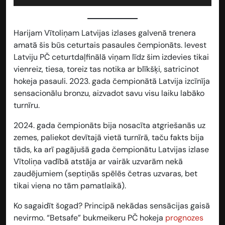
Harijam Vītoliņam Latvijas izlases galvenā trenera
amatā šis būs ceturtais pasaules čempionāts. Ievest
Latviju PČ ceturtdaļfinālā viņam līdz šim izdevies tikai
vienreiz, tiesa, toreiz tas notika ar blīkšķi, satricinot
hokeja pasauli. 2023. gada čempionātā Latvija izcīnīja
sensacionālu bronzu, aizvadot savu visu laiku labāko
turnīru.
2024. gada čempionāts bija nosacīta atgriešanās uz
zemes, paliekot devītajā vietā turnīrā, taču fakts bija
tāds, ka arī pagājušā gada čempionātu Latvijas izlase
Vītoliņa vadībā atstāja ar vairāk uzvarām nekā
zaudējumiem (septiņās spēlēs četras uzvaras, bet
tikai viena no tām pamatlaikā).
Ko sagaidīt šogad? Principā nekādas sensācijas gaisā
nevirmo. “Betsafe” bukmeikeru PČ hokeja
prognozes