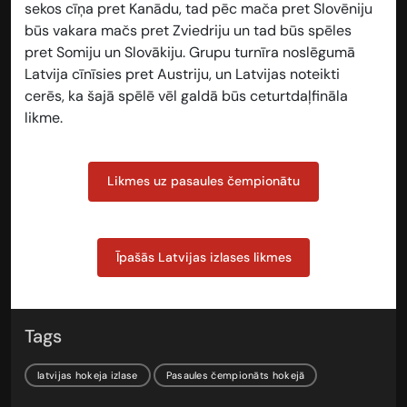
sekos cīņa pret Kanādu, tad pēc mača pret Slovēniju
būs vakara mačs pret Zviedriju un tad būs spēles
pret Somiju un Slovākiju. Grupu turnīra noslēgumā
Latvija cīnīsies pret Austriju, un Latvijas noteikti
cerēs, ka šajā spēlē vēl galdā būs ceturtdaļfināla
likme.
Likmes uz pasaules čempionātu
Īpašās Latvijas izlases likmes
Tags
latvijas hokeja izlase
Pasaules čempionāts hokejā