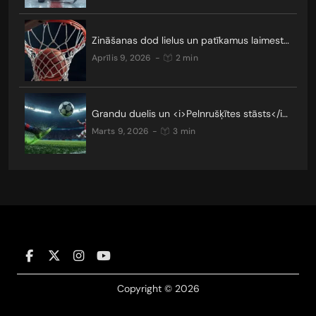
Zināšanas dod lielus un patīkamus laimestus
aprīlis 9, 2026
-
2 min
Grandu duelis un <i>Pelnrušķītes stāsts</i>: kādus pārsteigumus nesīs Čempionu līgas TOP 16?
marts 9, 2026
-
3 min
Copyright © 2026