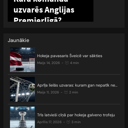
Jaunākie
Hokeja pavasaris Šveicē var sākties
maijs 14, 2026
-
4 min
Aprīļa lielās uzvaras: kuram gan nepatīk neizšķirti?
maijs 11, 2026
-
2 min
Trīs latvieši cīņā par hokeja galveno trofeju
aprīlis 17, 2026
-
3 min