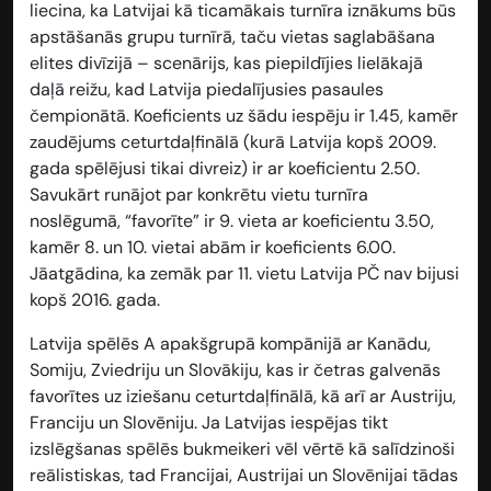
liecina, ka Latvijai kā ticamākais turnīra iznākums būs
apstāšanās grupu turnīrā, taču vietas saglabāšana
elites divīzijā – scenārijs, kas piepildījies lielākajā
daļā reižu, kad Latvija piedalījusies pasaules
čempionātā. Koeficients uz šādu iespēju ir
1.45
, kamēr
zaudējums ceturtdaļfinālā (kurā Latvija kopš 2009.
gada spēlējusi tikai divreiz) ir ar koeficientu
2.50
.
Savukārt runājot par konkrētu vietu turnīra
noslēgumā, “favorīte” ir 9. vieta ar koeficientu
3.50
,
kamēr 8. un 10. vietai abām ir koeficients
6.00
.
Jāatgādina, ka zemāk par 11. vietu Latvija PČ nav bijusi
kopš 2016. gada.
Latvija spēlēs A apakšgrupā kompānijā ar Kanādu,
Somiju, Zviedriju un Slovākiju, kas ir četras galvenās
favorītes uz iziešanu ceturtdaļfinālā, kā arī ar Austriju,
Franciju un Slovēniju. Ja Latvijas iespējas tikt
izslēgšanas spēlēs bukmeikeri vēl vērtē kā salīdzinoši
reālistiskas, tad Francijai, Austrijai un Slovēnijai tādas