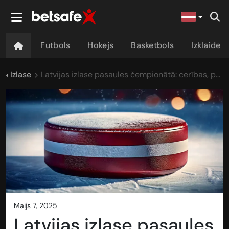
Futbols
Hokejs
Basketbols
Izklaide
Izlase
Latvijas izlase pasaules čempionātā: cerības, prognozes un realitāte
maijs 7, 2025
Latvijas izlase pasaules