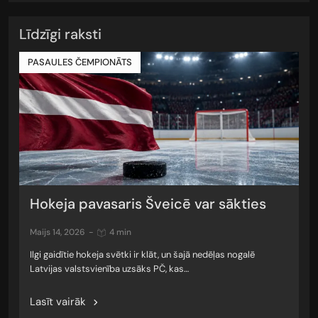
Līdzīgi raksti
PASAULES ČEMPIONĀTS
Hokeja pavasaris Šveicē var sākties
maijs 14, 2026
-
4 min
Ilgi gaidītie hokeja svētki ir klāt, un šajā nedēļas nogalē
Latvijas valstsvienība uzsāks PČ, kas…
Lasīt vairāk