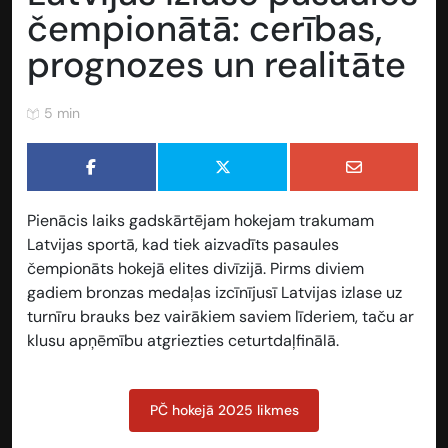
čempionātā: cerības,
prognozes un realitāte
5 min
Pienācis laiks gadskārtējam hokejam trakumam
Latvijas sportā, kad tiek aizvadīts pasaules
čempionāts hokejā elites divīzijā. Pirms diviem
gadiem bronzas medaļas izcīnījusī Latvijas izlase uz
turnīru brauks bez vairākiem saviem līderiem, taču ar
klusu apņēmību atgriezties ceturtdaļfinālā.
PČ hokejā 2025 likmes