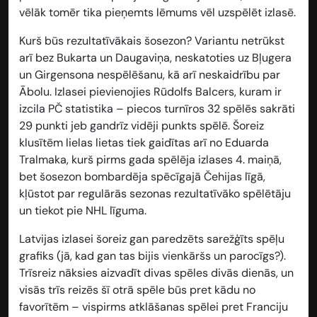
vēlāk tomēr tika pieņemts lēmums vēl uzspēlēt izlasē.
Kurš būs rezultatīvākais šosezon? Variantu netrūkst
arī bez Bukarta un Daugaviņa, neskatoties uz Bļugera
un Girgensona nespēlēšanu, kā arī neskaidrību par
Ābolu. Izlasei pievienojies Rūdolfs Balcers, kuram ir
izcila PČ statistika – piecos turnīros 32 spēlēs sakrāti
29 punkti jeb gandrīz vidēji punkts spēlē. Šoreiz
klusītēm lielas lietas tiek gaidītas arī no Eduarda
Tralmaka, kurš pirms gada spēlēja izlases 4. maiņā,
bet šosezon bombardēja spēcīgajā Čehijas līgā,
kļūstot par regulārās sezonas rezultatīvāko spēlētāju
un tiekot pie NHL līguma.
Latvijas izlasei šoreiz gan paredzēts sarežģīts spēļu
grafiks (jā, kad gan tas bijis vienkāršs un parocīgs?).
Trīsreiz nāksies aizvadīt divas spēles divās dienās, un
visās trīs reizēs šī otrā spēle būs pret kādu no
favorītēm – vispirms atklāšanas spēlei pret Franciju