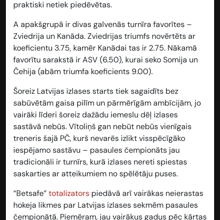
praktiski netiek piedēvētas.
A apakšgrupā ir divas galvenās turnīra favorītes –
Zviedrija un Kanāda. Zviedrijas triumfs novērtēts ar
koeficientu
3.75
, kamēr Kanādai tas ir
2.75
. Nākamā
favorītu sarakstā ir ASV (
6.50
), kurai seko Somija un
Čehija (abām triumfa koeficients
9.00
).
Šoreiz Latvijas izlases starts tiek sagaidīts bez
sabūvētām gaisa pilīm un pārmērīgām ambīcijām, jo
vairāki līderi šoreiz dažādu iemeslu dēļ izlases
sastāvā nebūs. Vītoliņš gan nebūt nebūs vienīgais
treneris šajā PČ, kurš nevarēs izlikt visspēcīgāko
iespējamo sastāvu – pasaules čempionāts jau
tradicionāli ir turnīrs, kurā izlases nereti spiestas
saskarties ar atteikumiem no spēlētāju puses.
“Betsafe”
totalizators
piedāvā arī vairākas neierastas
hokeja likmes par Latvijas izlases sekmēm pasaules
čempionātā. Piemēram, jau vairākus gadus pēc kārtas