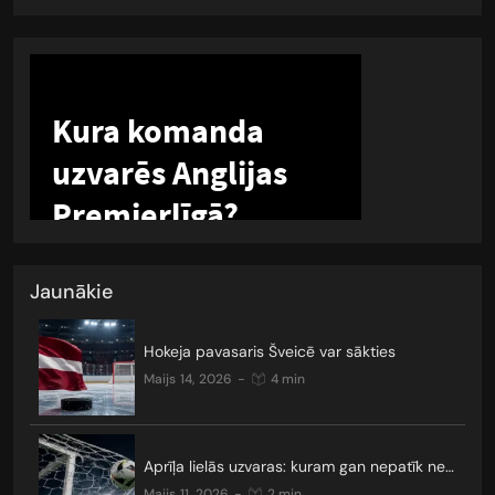
Jaunākie
Hokeja pavasaris Šveicē var sākties
maijs 14, 2026
-
4 min
Aprīļa lielās uzvaras: kuram gan nepatīk neizšķirti?
maijs 11, 2026
-
2 min