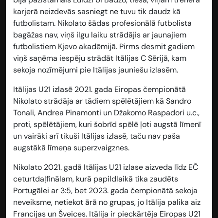
karjerā neizdevās sasniegt ne tuvu tik daudz kā
futbolistam. Nikolato šādas profesionālā futbolista
bagāžas nav, viņš ilgu laiku strādājis ar jaunajiem
futbolistiem Kjevo akadēmijā. Pirms desmit gadiem
viņš saņēma iespēju strādāt Itālijas C Sērijā, kam
sekoja nozīmējumi pie Itālijas jauniešu izlasēm.
Itālijas U21 izlasē 2021. gada Eiropas čempionātā
Nikolato strādāja ar tādiem spēlētājiem kā Sandro
Tonali, Andrea Pinamonti un Džakomo Raspadori u.c.,
proti, spēlētājiem, kuri šobrīd spēlē ļoti augstā līmenī
un vairāki arī tikuši Itālijas izlasē, taču nav paša
augstākā līmeņa superzvaigznes.
Nikolato 2021. gadā Itālijas U21 izlase aizveda līdz EČ
ceturtdaļfinālam, kurā papildlaikā tika zaudēts
Portugālei ar 3:5, bet 2023. gada čempionātā sekoja
neveiksme, netiekot ārā no grupas, jo Itālija palika aiz
Francijas un Šveices. Itālija ir pieckārtēja Eiropas U21