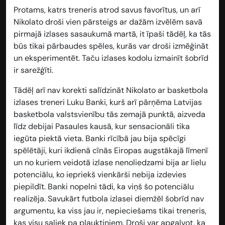
Protams, katrs treneris atrod savus favorītus, un arī
Nikolato droši vien pārsteigs ar dažām izvēlēm savā
pirmajā izlases sasaukumā martā, it īpaši tādēļ, ka tās
būs tikai pārbaudes spēles, kurās var droši izmēģināt
un eksperimentēt. Taču izlases kodolu izmainīt šobrīd
ir sarežģīti.
Tādēļ arī nav korekti salīdzināt Nikolato ar basketbola
izlases treneri Luku Banki, kurš arī pārņēma Latvijas
basketbola valstsvienību tās zemajā punktā, aizveda
līdz debijai Pasaules kausā, kur sensacionāli tika
iegūta piektā vieta. Banki rīcībā jau bija spēcīgi
spēlētāji, kuri ikdienā cīnās Eiropas augstākajā līmenī
un no kuriem veidotā izlase nenoliedzami bija ar lielu
potenciālu, ko iepriekš vienkārši nebija izdevies
piepildīt. Banki nopelni tādi, ka viņš šo potenciālu
realizēja. Savukārt futbola izlasei diemžēl šobrīd nav
argumentu, ka viss jau ir, nepieciešams tikai treneris,
kas visu saliek pa plauktiņiem. Droši var apgalvot, ka