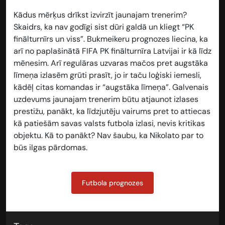
Kādus mērķus drīkst izvirzīt jaunajam trenerim?
Skaidrs, ka nav godīgi sist dūri galdā un kliegt “PK
finālturnīrs un viss”. Bukmeikeru prognozes liecina, ka
arī no paplašinātā FIFA PK finālturnīra Latvijai ir kā līdz
mēnesim. Arī regulāras uzvaras mačos pret augstāka
līmeņa izlasēm grūti prasīt, jo ir taču loģiski iemesli,
kādēļ citas komandas ir “augstāka līmeņa”. Galvenais
uzdevums jaunajam trenerim būtu atjaunot izlases
prestižu, panākt, ka līdzjutēju vairums pret to attiecas
kā patiešām savas valsts futbola izlasi, nevis kritikas
objektu. Kā to panākt? Nav šaubu, ka Nikolato par to
būs ilgas pārdomas.
Futbola prognozes