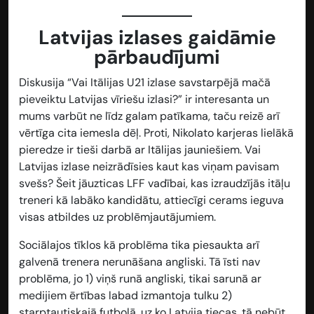
Latvijas izlases gaidāmie
pārbaudījumi
Diskusija “Vai Itālijas U21 izlase savstarpējā mačā
pieveiktu Latvijas vīriešu izlasi?” ir interesanta un
mums varbūt ne līdz galam patīkama, taču reizē arī
vērtīga cita iemesla dēļ. Proti, Nikolato karjeras lielākā
pieredze ir tieši darbā ar Itālijas jauniešiem. Vai
Latvijas izlase neizrādīsies kaut kas viņam pavisam
svešs? Šeit jāuzticas LFF vadībai, kas izraudzījās itāļu
treneri kā labāko kandidātu, attiecīgi cerams ieguva
visas atbildes uz problēmjautājumiem.
Sociālajos tīklos kā problēma tika piesaukta arī
galvenā trenera nerunāšana angliski. Tā īsti nav
problēma, jo 1) viņš runā angliski, tikai sarunā ar
medijiem ērtības labad izmantoja tulku 2)
starptautiskajā futbolā, uz ko Latvija tiecas, tā nebūt