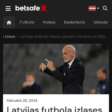
Futbols
Hokejs
Basketbols
Izklaide
Izlase
Latvijas futbola izlases jaunais treneris no Itālijas - pamats optimismam?
februāris 28, 2024
Latvijas futbola izlases