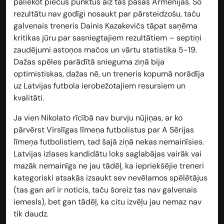
paliekot piecus punktus aiz tās pašas Armēnijas. Šo
rezultātu nav godīgi nosaukt par pārsteidzošu, taču
galvenais treneris Dainis Kazakevičs tāpat saņēma
kritikas jūru par sasniegtajiem rezultātiem – septiņi
zaudējumi astoņos mačos un vārtu statistika 5-19.
Dažas spēles parādītā snieguma ziņā bija
optimistiskas, dažas nē, un treneris kopumā norādīja
uz Latvijas futbola ierobežotajiem resursiem un
kvalitāti.
Ja vien Nikolato rīcībā nav burvju nūjiņas, ar ko
pārvērst Virslīgas līmeņa futbolistus par A Sērijas
līmeņa futbolistiem, tad šajā ziņā nekas nemainīsies.
Latvijas izlases kandidātu loks saglabājas vairāk vai
mazāk nemainīgs ne jau tādēļ, ka iepriekšējie treneri
kategoriski atsakās izsaukt sev nevēlamos spēlētājus
(tas gan arī ir noticis, taču šoreiz tas nav galvenais
iemesls), bet gan tādēļ, ka citu izvēļu jau nemaz nav
tik daudz.