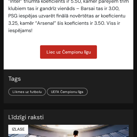
“Inter” triumfa koeficients ir
5.50
, kamēr pārējiem trim
klubiem tas ir gandrīz vienāds – Barsai tas ir
3.00
,
PSG iespējas uzvarēt finālā novērtētas ar koeficientu
3.25
, kamēr “Arsenal” šis koeficients ir
3.50
. Viss ir
iespējams!
Liec uz Čempionu līgu
Tags
Likmes uz futbolu
UEFA Čempionu līga
Līdzīgi raksti
IZLASE