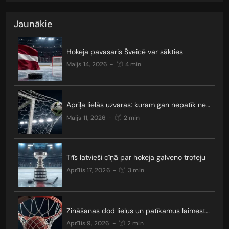
Jaunākie
Hokeja pavasaris Šveicē var sākties
maijs 14, 2026
-
4 min
Aprīļa lielās uzvaras: kuram gan nepatīk neizšķirti?
maijs 11, 2026
-
2 min
Trīs latvieši cīņā par hokeja galveno trofeju
aprīlis 17, 2026
-
3 min
Zināšanas dod lielus un patīkamus laimestus
aprīlis 9, 2026
-
2 min