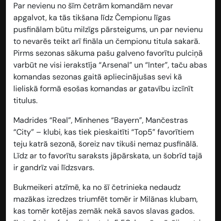
Par nevienu no šīm četrām komandām nevar
apgalvot, ka tās tikšana līdz Čempionu līgas
pusfinālam būtu milzīgs pārsteigums, un par nevienu
to nevarēs teikt arī fināla un čempionu titula sakarā.
Pirms sezonas sākuma pašu galveno favorītu pulciņā
varbūt ne visi ierakstīja “Arsenal” un “Inter”, taču abas
komandas sezonas gaitā apliecinājušas sevi kā
lieliskā formā esošas komandas ar gatavību izcīnīt
titulus.
Madrides “Real”, Minhenes “Bayern”, Mančestras
“City” – klubi, kas tiek pieskaitīti “Top5” favorītiem
teju katrā sezonā, šoreiz nav tikuši nemaz pusfinālā.
Līdz ar to favorītu saraksts jāpārskata, un šobrīd tajā
ir gandrīz vai līdzsvars.
Bukmeikeri atzīmē, ka no šī četrinieka nedaudz
mazākas izredzes triumfēt tomēr ir Milānas klubam,
kas tomēr kotējas zemāk nekā savos slavas gados.