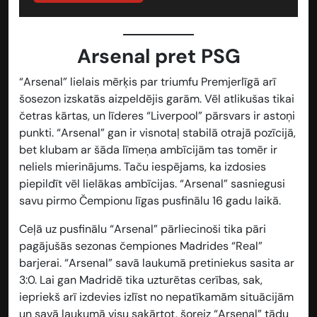
Arsenal pret PSG
“Arsenal” lielais mērķis par triumfu Premjerlīgā arī
šosezon izskatās aizpeldējis garām. Vēl atlikušas tikai
četras kārtas, un līderes “Liverpool” pārsvars ir astoņi
punkti. “Arsenal” gan ir visnotaļ stabilā otrajā pozīcijā,
bet klubam ar šāda līmeņa ambīcijām tas tomēr ir
neliels mierinājums. Taču iespējams, ka izdosies
piepildīt vēl lielākas ambīcijas. “Arsenal” sasniegusi
savu pirmo Čempionu līgas pusfinālu 16 gadu laikā.
Ceļā uz pusfinālu “Arsenal” pārliecinoši tika pāri
pagājušās sezonas čempiones Madrides “Real”
barjerai. “Arsenal” savā laukumā pretiniekus sasita ar
3:0. Lai gan Madridē tika uzturētas cerības, sak,
iepriekš arī izdevies izlīst no nepatīkamām situācijām
un savā laukumā visu sakārtot, šoreiz “Arsenal” tādu