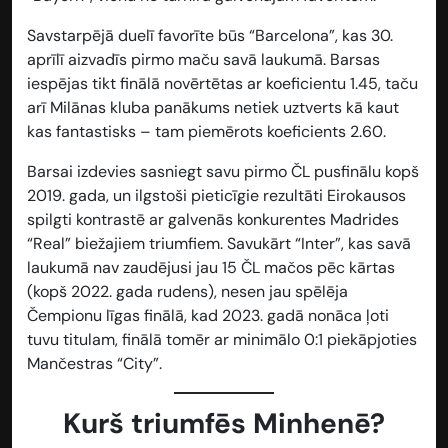
Savstarpējā duelī favorīte būs “Barcelona”, kas 30.
aprīlī aizvadīs pirmo maču savā laukumā. Barsas
iespējas tikt finālā novērtētas ar koeficientu
1.45
, taču
arī Milānas kluba panākums netiek uztverts kā kaut
kas fantastisks – tam piemērots koeficients
2.60
.
Barsai izdevies sasniegt savu pirmo ČL pusfinālu kopš
2019. gada, un ilgstoši pieticīgie rezultāti Eirokausos
spilgti kontrastē ar galvenās konkurentes Madrides
“Real” biežajiem triumfiem. Savukārt “Inter”, kas savā
laukumā nav zaudējusi jau 15 ČL mačos pēc kārtas
(kopš 2022. gada rudens), nesen jau spēlēja
Čempionu līgas finālā, kad 2023. gadā nonāca ļoti
tuvu titulam, finālā tomēr ar minimālo 0:1 piekāpjoties
Mančestras “City”.
Kurš triumfēs Minhenē?