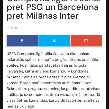
pret PSG un Barcelona
pret Milānas Inter
5 min
UEFA Čempionu līgā atlikušas vairs tikai pašas
izšķirošās spēles, un aprīļa beigās sāksies pusfinālu
spēles. Pusfinālos pārstāvētas četras futbola
lielvalstis, katra ar vienu komandu – Londonas
“Arsenal” cīnīsies pret Parīzes “Saint-Germain”,
kamēr “Barcelona” sacentīsies ar Milānas “Inter”.
Bukmeikeru prognozes liecina, ka gaidāmas ļoti sīvas
spēles, jo uz čempiones titulu visnotaļ reāli pretendē
visas četras komandas, kuru vidū favorītes izcelt nav
nemaz tik viegli.