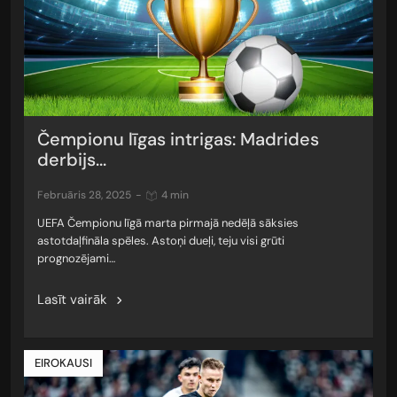
Čempionu līgas intrigas: Madrides
derbijs...
februāris 28, 2025
-
4 min
UEFA Čempionu līgā marta pirmajā nedēļā sāksies
astotdaļfināla spēles. Astoņi dueļi, teju visi grūti
prognozējami…
Lasīt vairāk
EIROKAUSI