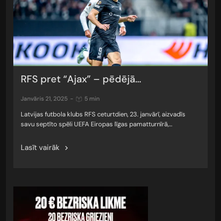
RFS pret “Ajax” – pēdējā...
janvāris 21, 2025
-
5 min
Latvijas futbola klubs RFS ceturtdien, 23. janvārī, aizvadīs
savu septīto spēli UEFA Eiropas līgas pamatturnīrā,…
Lasīt vairāk