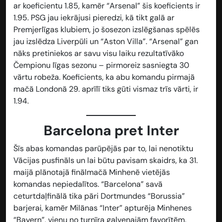
ar koeficientu
1.85
, kamēr “Arsenal” šis koeficients ir
1.95
. PSG jau iekrājusi pieredzi, kā tikt galā ar
Premjerlīgas klubiem, jo šosezon izslēgšanas spēlēs
jau izslēdza Liverpūli un “Aston Villa”. “Arsenal” gan
nāks pretiniekos ar savu visu laiku rezultatīvāko
Čempionu līgas sezonu – pirmoreiz sasniegta 30
vārtu robeža. Koeficients, ka abu komandu pirmajā
mačā Londonā 29. aprīlī tiks gūti vismaz trīs vārti, ir
1.94
.
Barcelona pret Inter
Šīs abas komandas parūpējās par to, lai nenotiktu
Vācijas pusfināls un lai būtu pavisam skaidrs, ka 31.
maijā plānotajā finālmačā Minhenē vietējās
komandas nepiedalītos. “Barcelona” savā
ceturtdaļfinālā tika pāri Dortmundes “Borussia”
barjerai, kamēr Milānas “Inter” apturēja Minhenes
“Bayern”, vienu no turnīra galvenajām favorītēm.