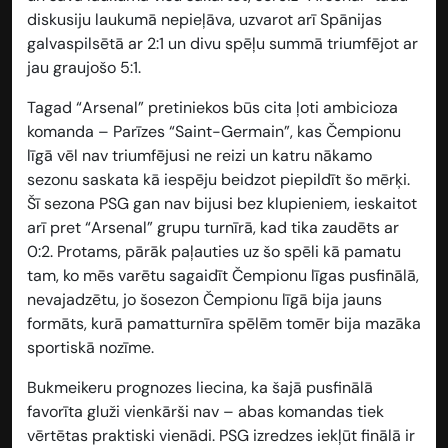
diskusiju laukumā nepieļāva, uzvarot arī Spānijas
galvaspilsētā ar 2:1 un divu spēļu summā triumfējot ar
jau graujošo 5:1.
Tagad “Arsenal” pretiniekos būs cita ļoti ambicioza
komanda – Parīzes “Saint-Germain”, kas Čempionu
līgā vēl nav triumfējusi ne reizi un katru nākamo
sezonu saskata kā iespēju beidzot piepildīt šo mērķi.
Šī sezona PSG gan nav bijusi bez klupieniem, ieskaitot
arī pret “Arsenal” grupu turnīrā, kad tika zaudēts ar
0:2. Protams, pārāk paļauties uz šo spēli kā pamatu
tam, ko mēs varētu sagaidīt Čempionu līgas pusfinālā,
nevajadzētu, jo šosezon Čempionu līgā bija jauns
formāts, kurā pamatturnīra spēlēm tomēr bija mazāka
sportiskā nozīme.
Bukmeikeru prognozes liecina, ka šajā pusfinālā
favorīta gluži vienkārši nav – abas komandas tiek
vērtētas praktiski vienādi. PSG izredzes iekļūt finālā ir