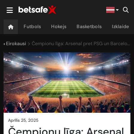
Futbols
Hokejs
Basketbols
Izklaide
Eirokausi
Čempionu līga: Arsenal pret PSG un Barcelona pret Milānas Inter
aprīlis 25, 2025
Čempionu līga: Arsenal