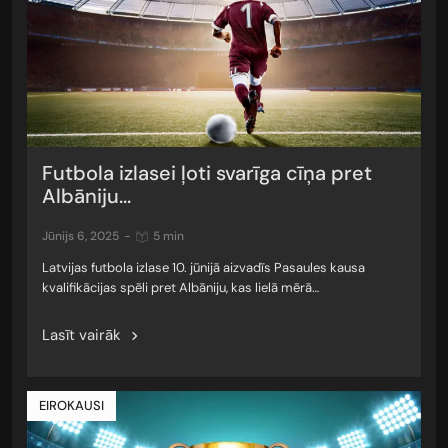
Futbola izlasei ļoti svarīga cīņa pret
Albāniju...
jūnijs 6, 2025
-
5 min
Latvijas futbola izlase 10. jūnijā aizvadīs Pasaules kausa
kvalifikācijas spēli pret Albāniju, kas lielā mērā…
Lasīt vairāk
EIROKAUSI