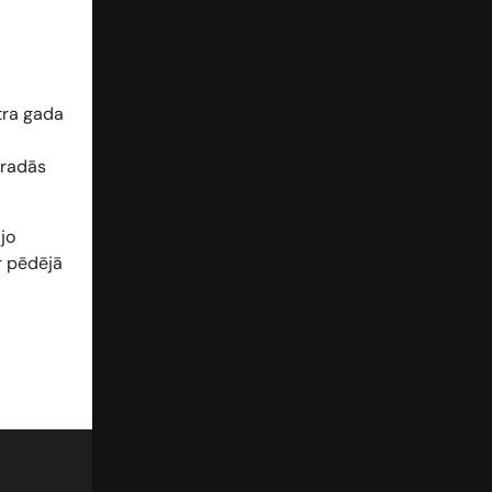
tra gada
tradās
jo
r pēdējā