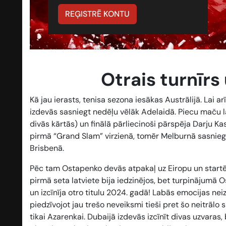
REĢISTRĒ KONTU
Otrais turnīrs
Kā jau ierasts, tenisa sezona iesākas Austrālijā. Lai 
izdevās sasniegt nedēļu vēlāk Adelaidā. Piecu maču la
divās kārtās) un finālā pārliecinoši pārspēja Darju Kas
pirmā “Grand Slam” virzienā, tomēr Melburnā sasniegta
Brisbenā.
Pēc tam Ostapenko devās atpakaļ uz Eiropu un startēj
pirmā seta latviete bija iedzinējos, bet turpinājumā
un izcīnīja otro titulu 2024. gadā! Labās emocijas nei
piedzīvojot jau trešo neveiksmi tieši pret šo neitrālo 
tikai Azarenkai. Dubaijā izdevās izcīnīt divas uzvaras