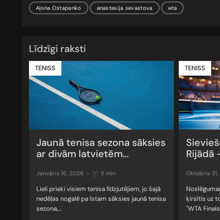
Aļona Ostapenko
anastasija sevastova
wta
Līdzīgi raksti
TENISS
TENISS
Jaunā tenisa sezona sāksies
Sievieš
ar divām latvietēm...
Rijādā –
janvāris 16, 2026
-
5 min
oktobris 31
Lieli prieki visiem tenisa līdzjutējiem, jo šajā
Noslēgumam
nedēļas nogalē pa īstam sāksies jaunā tenisa
ķirsītis uz
sezona,…
"WTA Finals