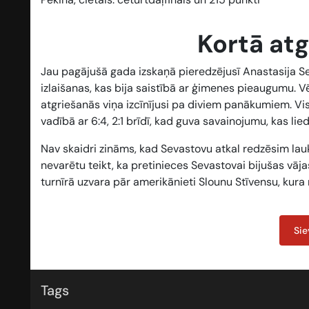
Kortā at
Jau pagājušā gada izskaņā pieredzējusī Anastasija Sev
izlaišanas, kas bija saistībā ar ģimenes pieaugumu. V
atgriešanās viņa izcīnījusi pa diviem panākumiem. Vi
vadībā ar 6:4, 2:1 brīdī, kad guva savainojumu, kas li
Nav skaidri zināms, kad Sevastovu atkal redzēsim lauku
nevarētu teikt, ka pretinieces Sevastovai bijušas vā
turnīrā uzvara pār amerikānieti Slounu Stīvensu, kura 
Sie
Tags