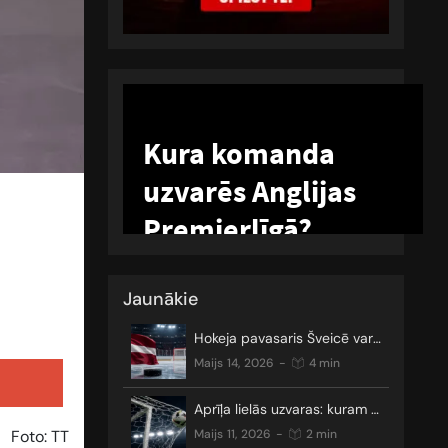
Jaunākie
Hokeja pavasaris Šveicē var sākties
maijs 14, 2026
-
4 min
Aprīļa lielās uzvaras: kuram gan nepatīk neizšķirti?
Foto: TT
maijs 11, 2026
-
2 min