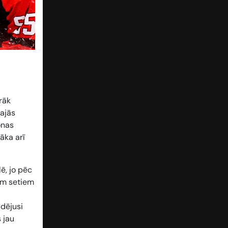
rāk
majās
onas
āka arī
ē, jo pēc
em setiem
udējusi
 jau