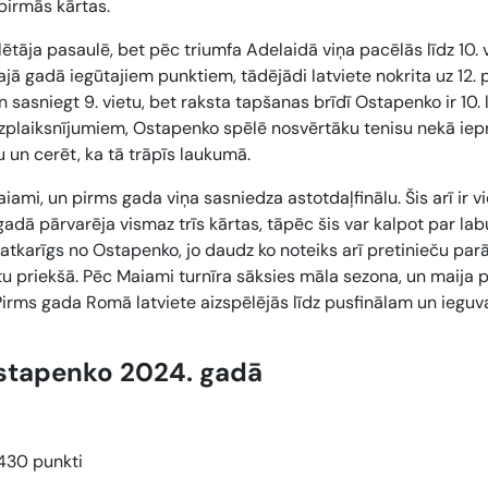
 pirmās kārtas.
tāja pasaulē, bet pēc triumfa Adelaidā viņa pacēlās līdz 10. v
ā gadā iegūtajiem punktiem, tādējādi latviete nokrita uz 12. p
sasniegt 9. vietu, bet raksta tapšanas brīdī Ostapenko ir 10.
 uzplaiksnījumiem, Ostapenko spēlē nosvērtāku tenisu nekā iepr
 un cerēt, ka tā trāpīs laukumā.
iami, un pirms gada viņa sasniedza astotdaļfinālu. Šis arī ir v
dā pārvarēja vismaz trīs kārtas, tāpēc šis var kalpot par labu
tkarīgs no Ostapenko, jo daudz ko noteiks arī pretinieču parā
u priekšā. Pēc Maiami turnīra sāksies māla sezona, un maija 
irms gada Romā latviete aizspēlējās līdz pusfinālam un iegu
Ostapenko 2024. gadā
 430 punkti