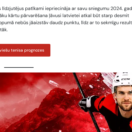
s līdzjutējus patīkami iepriecināja ar savu sniegumu 2024. ga
āku kārtu pārvarēšana ļāvusi latvietei atkal būt starp desmit
opumā nebūs jāaizstāv daudz punktu, līdz ar to sekmīgu rezul
tāk.
viešu tenisa prognozes