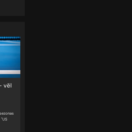
– vēl
 sezonas
– "US