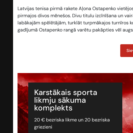
Latvijas tenisa pirmā rakete Aļona Ostapenko vietējo
pirmajos divos mēnešos. Divu titulu izcīnīšana un vair
labākajām spēlētājām, turklāt turpmākajos turnīros k
gadījumā Ostapenko rangā varētu pakāpties vēl augs
Sie
Karstākais sporta
likmju sākuma
komplekts
20 € bezriska likme un 20 bezriska
griezieni