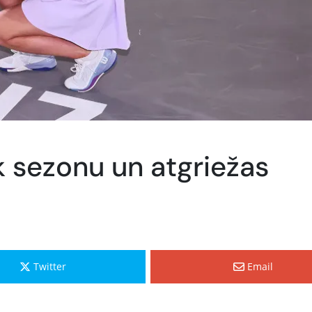
k sezonu un atgriežas
Twitter
Email