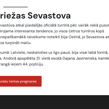
griežas Sevastova
astova atkal piedalījās oficiālā turnīrā pēc vairāk nekā puso
ērojama interesanta tendence, jo visos četros turnīros kopš
snepatīkamākā neveiksme noteikti bija Ostinā, jo Sevastova a
edza turpināt maču.
mā. Latviete, neskatoties uz ilgo pauzi, bija visai labā formā, 
jas. Andorā apspēlēta 31. vietā esošā Dajana Jastremska, kamē
rangā ieņem 44. pozīciju.
viešu tenisa prognozes