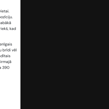
ietai.
ozīciju.
 labākā
iekš, kad
ienīgais
 brīdi vēl
dītais
pirmajā
va 390