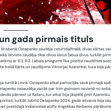
 un gada pirmais tituls
arī Brisbenā Ostapenko zaudēja ceturtdaļfinālā, divas kārtas vai
ikā latviete zaudēja tikai divus setus (abus divus turklāt pir
atkinu ar 6:3, 6:2. Labais sniegums lika pozitīvi raudzīties sez
 trešā kārta un zaudējums Viktorijai Azarenkai, kura bija pār
a turnīrā Lincā. Ostapenko atkal pamocījās savā pirmajā spēl
 Ostapenko nezaudēja vairāk par trim geimiem nevienā no seši
zdevās pārnest uz Kataru, kur atkal bija jāspēlē pret Azarenku,
sportisti, turklāt tobrīd Ostapenko 2024. gada ietvaros bija za
, bet prestižajā Indianvelsā atzīts Angelikas Kerberes pārākums