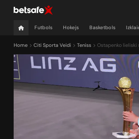
Futbols
Hokejs
Basketbols
Izkla
Home
Citi Sporta Veidi
Teniss
Ostapenko lieliski