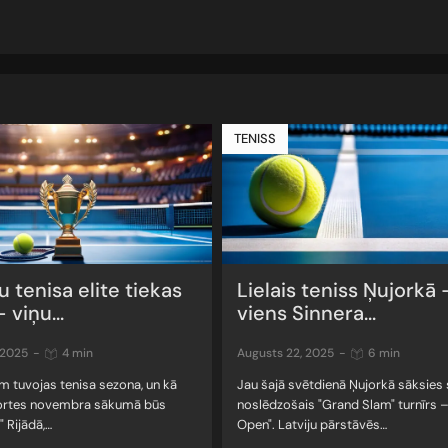
TENISS
u tenisa elite tiekas
Lielais teniss Ņujorkā 
 viņu...
viens Sinnera...
, 2025
-
4 min
augusts 22, 2025
-
6 min
 tuvojas tenisa sezona, un kā
Jau šajā svētdienā Ņujorkā sāksies
 tortes novembra sākumā būs
noslēdzošais "Grand Slam" turnīrs 
" Rijādā,…
Open". Latviju pārstāvēs…