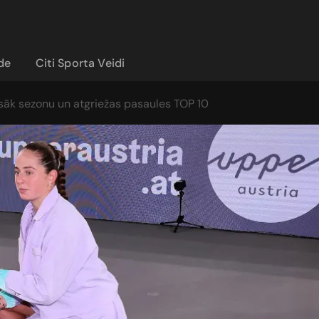
ide
Citi Sporta Veidi
 sāk sezonu un atgriežas pasaules TOP 10