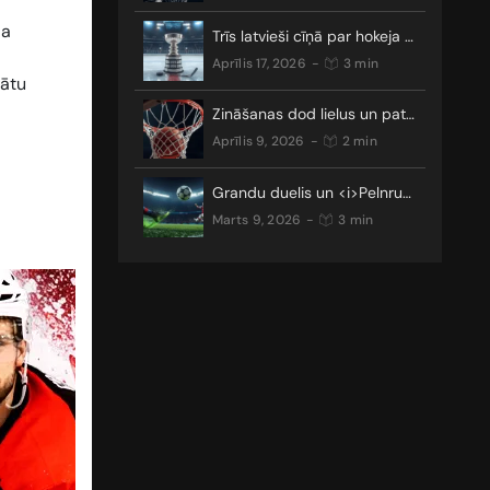
da
Trīs latvieši cīņā par hokeja galveno trofeju
aprīlis 17, 2026
-
3 min
tātu
Zināšanas dod lielus un patīkamus laimestus
aprīlis 9, 2026
-
2 min
Grandu duelis un <i>Pelnrušķītes stāsts</i>: kādus pārsteigumus nesīs Čempionu līgas TOP 16?
marts 9, 2026
-
3 min