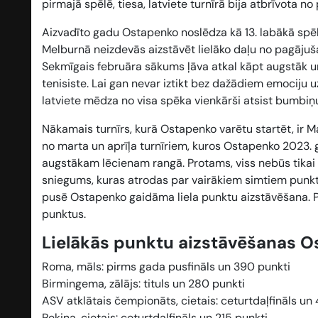
pirmajā spēlē, tiesa, latviete turnīrā bija atbrīvota no
Aizvadīto gadu Ostapenko noslēdza kā 13. labākā spēlē
Melburnā neizdevās aizstāvēt lielāko daļu no pagājušaj
Sekmīgais februāra sākums ļāva atkal kāpt augstāk un 
tenisiste. Lai gan nevar iztikt bez dažādiem emociju
latviete mēdza no visa spēka vienkārši atsist bumbiņu
Nākamais turnīrs, kurā Ostapenko varētu startēt, ir Ma
no marta un aprīļa turnīriem, kuros Ostapenko 2023. ga
augstākam lēcienam rangā. Protams, viss nebūs tikai a
sniegums, kuras atrodas par vairākiem simtiem punkt
pusē Ostapenko gaidāma liela punktu aizstāvēšana. P
punktus.
Lielākās punktu aizstāvēšanas 
Roma, māls: pirms gada pusfināls un 390 punkti
Birmingema, zālājs: tituls un 280 punkti
ASV atklātais čempionāts, cietais: ceturtdaļfināls un
Pekina, cietais: ceturtdaļfināls un 215 punkti