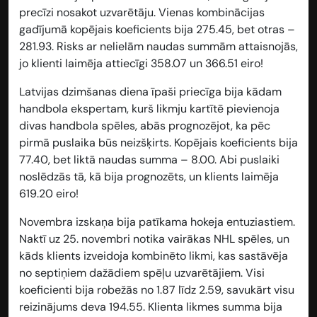
precīzi nosakot uzvarētāju. Vienas kombinācijas
gadījumā kopējais koeficients bija 275.45, bet otras –
281.93. Risks ar nelielām naudas summām attaisnojās,
jo klienti laimēja attiecīgi
358.07 un 366.51 eiro!
Latvijas dzimšanas diena īpaši priecīga bija kādam
handbola ekspertam, kurš likmju kartītē pievienoja
divas handbola spēles, abās prognozējot, ka pēc
pirmā puslaika būs neizšķirts. Kopējais koeficients bija
77.40, bet liktā naudas summa – 8.00. Abi puslaiki
noslēdzās tā, kā bija prognozēts, un klients laimēja
619.20 eiro!
Novembra izskaņa bija patīkama hokeja entuziastiem.
Naktī uz 25. novembri notika vairākas NHL spēles, un
kāds klients izveidoja kombinēto likmi, kas sastāvēja
no septiņiem dažādiem spēļu uzvarētājiem. Visi
koeficienti bija robežās no 1.87 līdz 2.59, savukārt visu
reizinājums deva 194.55. Klienta likmes summa bija