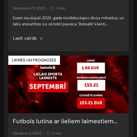
novembris 11, 2025
-
2 min
Esam iesoļojuši 2025. gada noslēdzošajos divos mēnešos, un
laiks atskatīties, ko oktobrī paveica "Betsafe" klienti.…
Lasīt vairāk
LIKMES UN PROGNOZES
Futbols lutina ar lieliem laimestiem...
oktobris 2, 2025
-
2 min