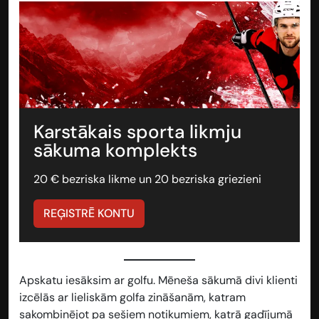
Karstākais sporta likmju
sākuma komplekts
20 € bezriska likme un 20 bezriska griezieni
REĢISTRĒ KONTU
Apskatu iesāksim ar golfu. Mēneša sākumā divi klienti
izcēlās ar lieliskām golfa zināšanām, katram
sakombinējot pa sešiem notikumiem, katrā gadījumā