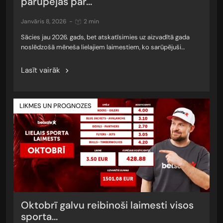
parūpējas par...
janvāris 8, 2026
-
2 min
Sācies jau 2026. gads, bet atskatīsimies uz aizvadītā gada
noslēdzošā mēneša lielajiem laimestiem, ko sarūpējuši…
Lasīt vairāk
LIKMES UN PROGNOZES
Oktobrī galvu reibinoši laimesti visos
sporta...