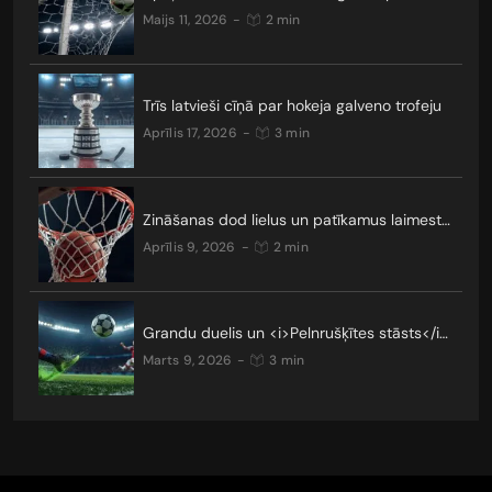
maijs 11, 2026
-
2 min
Trīs latvieši cīņā par hokeja galveno trofeju
aprīlis 17, 2026
-
3 min
Zināšanas dod lielus un patīkamus laimestus
aprīlis 9, 2026
-
2 min
Grandu duelis un <i>Pelnrušķītes stāsts</i>: kādus pārsteigumus nesīs Čempionu līgas TOP 16?
marts 9, 2026
-
3 min