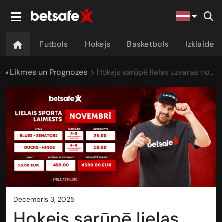
Futbols
Hokejs
Basketbols
Izklaide
Likmes un Prognozes
Hokejs sarūpē lielas uzvaras novembrī
decembris 3, 2025
Hokejs sarūpē lielas