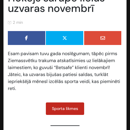
uzvaras novembrī
2 min
Esam pavisam tuvu gada noslēgumam, tāpēc pirms
Ziemassvētku trakuma atskatīsimies uz lielākajiem
laimestiem, ko guvuši “Betsafe” klienti novembrī!
Jāteic, ka uzvaras bijušas patiesi saldas, turklāt
iepriekšējā mēnesī izcēlās sporta veidi, kas pieminēti
reti.
Sporta likmes