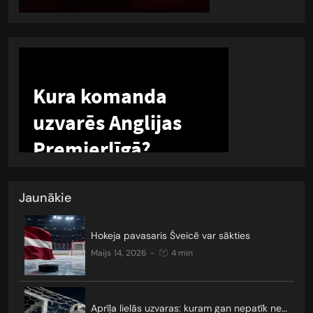
Jaunākie
Hokeja pavasaris Šveicē var sākties
maijs 14, 2026
-
4 min
Aprīļa lielās uzvaras: kuram gan nepatīk neizšķirti?