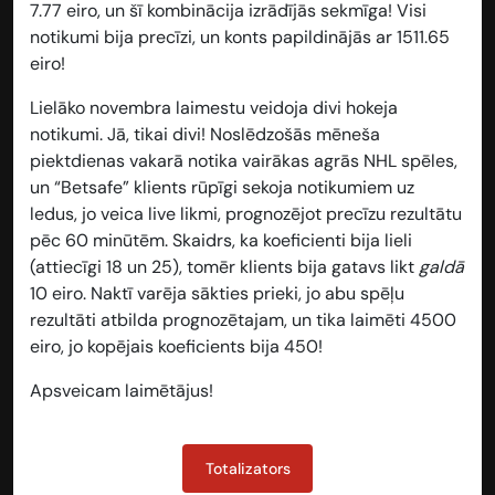
7.77 eiro, un šī kombinācija izrādījās sekmīga! Visi
notikumi bija precīzi, un konts papildinājās ar
1511.65
eiro!
Lielāko novembra laimestu veidoja divi hokeja
notikumi. Jā, tikai divi! Noslēdzošās mēneša
piektdienas vakarā notika vairākas agrās NHL spēles,
un “Betsafe” klients rūpīgi sekoja notikumiem uz
ledus, jo veica live likmi, prognozējot precīzu rezultātu
pēc 60 minūtēm. Skaidrs, ka koeficienti bija lieli
(attiecīgi 18 un 25), tomēr klients bija gatavs likt
galdā
10 eiro. Naktī varēja sākties prieki, jo abu spēļu
rezultāti atbilda prognozētajam, un tika laimēti
4500
eiro
, jo kopējais koeficients bija 450!
Apsveicam laimētājus!
Totalizators