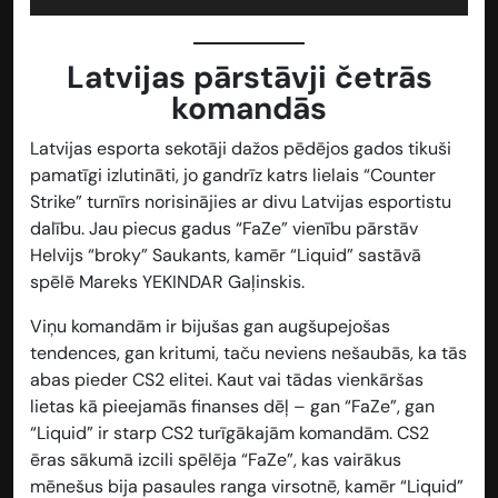
Latvijas pārstāvji četrās
komandās
Latvijas esporta sekotāji dažos pēdējos gados tikuši
pamatīgi izlutināti, jo gandrīz katrs lielais “Counter
Strike” turnīrs norisinājies ar divu Latvijas esportistu
dalību. Jau piecus gadus “FaZe” vienību pārstāv
Helvijs “broky” Saukants, kamēr “Liquid” sastāvā
spēlē Mareks YEKINDAR Gaļinskis.
Viņu komandām ir bijušas gan augšupejošas
tendences, gan kritumi, taču neviens nešaubās, ka tās
abas pieder CS2 elitei. Kaut vai tādas vienkāršas
lietas kā pieejamās finanses dēļ – gan “FaZe”, gan
“Liquid” ir starp CS2 turīgākajām komandām. CS2
ēras sākumā izcili spēlēja “FaZe”, kas vairākus
mēnešus bija pasaules ranga virsotnē, kamēr “Liquid”