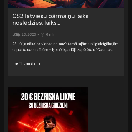
CS2 latviešu pārmaiņu laiks
noslēdzies, laiks...
jūlijs 20, 2025
-
6 min
23. jūlija sāksies vienas no pazīstamākajām un ilglaicīgākajām
esporta sacensībām - Ķelnē ikgadēji izspēlētais "Counter…
Lasīt vairāk