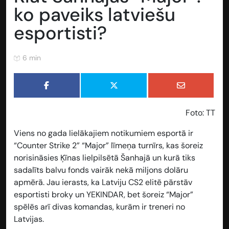
ko paveiks latviešu
esportisti?
6 min
Foto: TT
Viens no gada lielākajiem notikumiem esportā ir
“Counter Strike 2” “Major” līmeņa turnīrs, kas šoreiz
norisināsies Ķīnas lielpilsētā Šanhajā un kurā tiks
sadalīts balvu fonds vairāk nekā miljons dolāru
apmērā. Jau ierasts, ka Latviju CS2 elitē pārstāv
esportisti broky un YEKINDAR, bet šoreiz “Major”
spēlēs arī divas komandas, kurām ir treneri no
Latvijas.