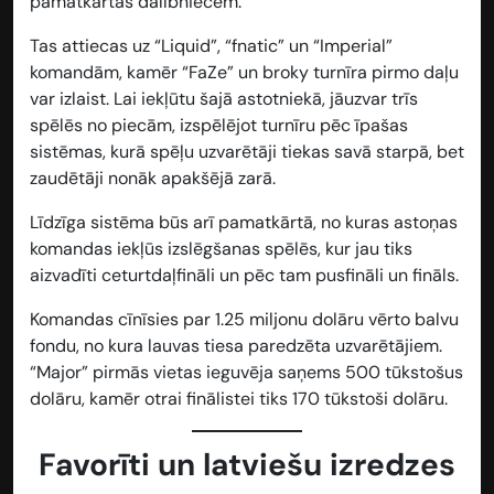
pamatkārtas dalībniecēm.
Tas attiecas uz “Liquid”, “fnatic” un “Imperial”
komandām, kamēr “FaZe” un broky turnīra pirmo daļu
var izlaist. Lai iekļūtu šajā astotniekā, jāuzvar trīs
spēlēs no piecām, izspēlējot turnīru pēc īpašas
sistēmas, kurā spēļu uzvarētāji tiekas savā starpā, bet
zaudētāji nonāk apakšējā zarā.
Līdzīga sistēma būs arī pamatkārtā, no kuras astoņas
komandas iekļūs izslēgšanas spēlēs, kur jau tiks
aizvadīti ceturtdaļfināli un pēc tam pusfināli un fināls.
Komandas cīnīsies par 1.25 miljonu dolāru vērto balvu
fondu, no kura lauvas tiesa paredzēta uzvarētājiem.
“Major” pirmās vietas ieguvēja saņems 500 tūkstošus
dolāru, kamēr otrai finālistei tiks 170 tūkstoši dolāru.
Favorīti un latviešu izredzes