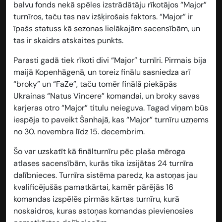
balvu fonds nekā spēles izstrādātāju rīkotājos “Major”
turnīros, taču tas nav izšķirošais faktors. “Major” ir
īpašs statuss kā sezonas lielākajām sacensībām, un
tas ir skaidrs atskaites punkts.
Parasti gadā tiek rīkoti divi “Major” turnīri. Pirmais bija
maijā Kopenhāgenā, un toreiz finālu sasniedza arī
“broky” un “FaZe”, taču tomēr finālā piekāpās
Ukrainas “Natus Vincere” komandai, un broky savas
karjeras otro “Major” titulu neieguva. Tagad viņam būs
iespēja to paveikt Šanhajā, kas “Major” turnīru uzņems
no 30. novembra līdz 15. decembrim.
Šo var uzskatīt kā finālturnīru pēc plaša mēroga
atlases sacensībām, kurās tika izsijātas 24 turnīra
dalībnieces. Turnīra sistēma paredz, ka astoņas jau
kvalificējušās pamatkārtai, kamēr pārējās 16
komandas izspēlēs pirmās kārtas turnīru, kurā
noskaidros, kuras astoņas komandas pievienosies