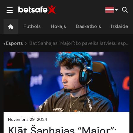
Futbols
Hokejs
Basketbols
Izklaide
Esports
Klāt Šanhajas "Major": ko paveiks latviešu esportisti?
novembris 29, 2024
Klāt Šanhajas “Major”: