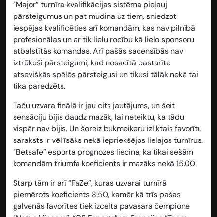
“Major” turnīra kvalifikācijas sistēma pieļauj
pārsteigumus un pat mudina uz tiem, sniedzot
iespējas kvalificēties arī komandām, kas nav pilnībā
profesionālas un ar tik lielu rocību kā lielo sponsoru
atbalstītās komandas. Arī pašās sacensībās nav
iztrūkuši pārsteigumi, kad nosacītā pastarīte
atsevišķās spēlēs pārsteigusi un tikusi tālāk nekā tai
tika paredzēts.
Taču uzvara finālā ir jau cits jautājums, un šeit
sensāciju bijis daudz mazāk, lai neteiktu, ka tādu
vispār nav bijis. Un šoreiz bukmeikeru izliktais favorītu
saraksts ir vēl īsāks nekā iepriekšējos lielajos turnīrus.
“Betsafe” esporta prognozes liecina, ka tikai sešām
komandām triumfa koeficients ir mazāks nekā
15.00
.
Starp tām ir arī “FaZe”, kuras uzvarai turnīrā
piemērots koeficients
8.50
, kamēr kā trīs pašas
galvenās favorītes tiek izcelta pavasara čempione