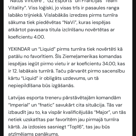
“Natus Vincere”, “G2 Esports” un Francijas “Team
Vitality”. Viss loģiski, jo visas trīs ir pasaules ranga
labāko trijniekā. Vislabākās izredzes pirms turnīra
sākuma tiek piedēvētas “NaVi”, kuras iespējas
atkārtot pavasara titula izcīnīšanu novērtētas ar
koeficientu
4.00
.
YEKINDAR un “Liquid” pirms turnīra tiek novērtēti kā
patālu no favorītiem. Šīs Ziemeļamerikas komandas
iespējas iegūt pirmo vietu ir ar koeficientu
34.00
, kas
ir 12. labākais turnīrā. Taču pārvarēt pirmo sacensību
kārtu “Liquid” ir obligāts uzdevums, un tā
nepiepildīšana būs izgāšanās.
Latvijas esporta treneru pārstāvētajām komandām
“Imperial” un “fnatic” savukārt cita situācija. Tās var
izbaudīt jau to, ka vispār kvalificējušās “Major”, un tās
netiek uzskatītas par favorītēm jau pirmajā turnīra
kārtā. Ja izdosies sasniegt “Top16”, tas jau būs
atzīmējams panākums.