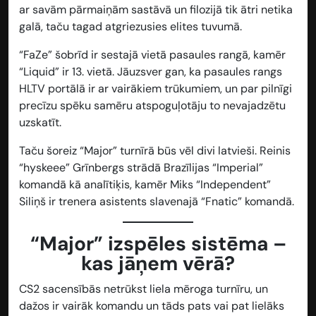
ar savām pārmaiņām sastāvā un filozijā tik ātri netika
galā, taču tagad atgriezusies elites tuvumā.
“FaZe” šobrīd ir sestajā vietā pasaules rangā, kamēr
“Liquid” ir 13. vietā. Jāuzsver gan, ka pasaules rangs
HLTV portālā ir ar vairākiem trūkumiem, un par pilnīgi
precīzu spēku samēru atspoguļotāju to nevajadzētu
uzskatīt.
Taču šoreiz “Major” turnīrā būs vēl divi latvieši. Reinis
“hyskeee” Grīnbergs strādā Brazīlijas “Imperial”
komandā kā analītiķis, kamēr Miks “Independent”
Siliņš ir trenera asistents slavenajā “Fnatic” komandā.
“Major” izspēles sistēma –
kas jāņem vērā?
CS2 sacensībās netrūkst liela mēroga turnīru, un
dažos ir vairāk komandu un tāds pats vai pat lielāks