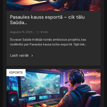
Pasaules kauss esportā – cik tālu
Saūda...
augusts 15, 2025
-
8 min
Šovasar Saūda Arābijā risinās ambiciozs projekts, kas
nodēvēts par Pasaules kausa izcīņu esportā. Tajā tiek…
Lasīt vairāk
ESPORTS