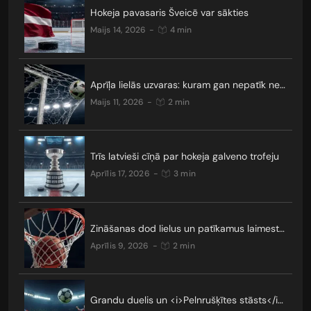
Hokeja pavasaris Šveicē var sākties
maijs 14, 2026
-
4 min
Aprīļa lielās uzvaras: kuram gan nepatīk neizšķirti?
maijs 11, 2026
-
2 min
Trīs latvieši cīņā par hokeja galveno trofeju
aprīlis 17, 2026
-
3 min
Zināšanas dod lielus un patīkamus laimestus
aprīlis 9, 2026
-
2 min
Grandu duelis un <i>Pelnrušķītes stāsts</i>: kādus pārsteigumus nesīs Čempionu līgas TOP 16?