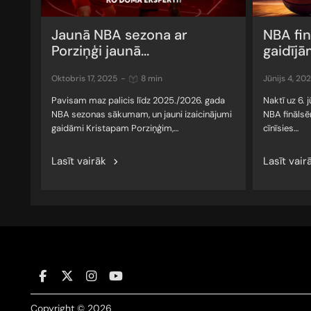
Jaunā NBA sezona ar
NBA fin
Porziņģi jaunā...
gaidīj
oktobris 17, 2025
-
8 min
jūnijs 4, 20
Pavisam maz palicis līdz 2025./2026. gada
Naktī uz 6. 
NBA sezonas sākumam, un jauni izaicinājumi
NBA finālsēr
gaidāmi Kristapam Porziņģim,…
cīnīsies…
Lasīt vairāk
Lasīt vair
Copyright © 2026