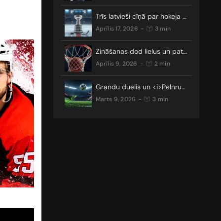
Trīs latvieši cīņā par hokeja galveno trofeju
aprīlis 17, 2026
-
3 min
Zināšanas dod lielus un patīkamus laimestus
aprīlis 9, 2026
-
2 min
Grandu duelis un <i>Pelnrušķītes stāsts</i>: kādus pārsteigumus nesīs Čempionu līgas TOP 16?
marts 9, 2026
-
3 min