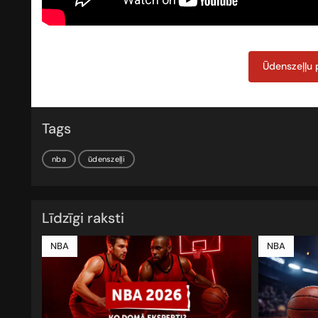
Ūdenszeļļu
Tags
nba
ūdenszeļļi
Līdzīgi raksti
NBA
NBA