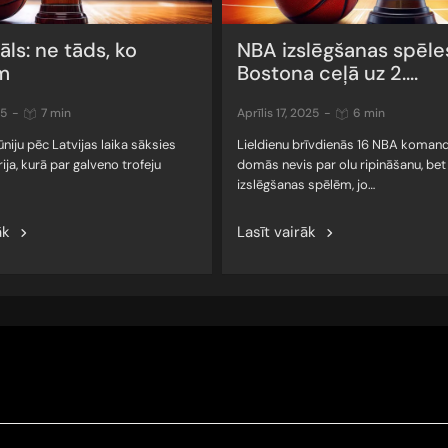
āls: ne tāds, ko
NBA izslēgšanas spēle
ām
Bostona ceļā uz 2....
25
-
7 min
aprīlis 17, 2025
-
6 min
jūniju pēc Latvijas laika sāksies
Lieldienu brīvdienās 16 NBA koman
ija, kurā par galveno trofeju
domās nevis par olu ripināšanu, bet
izslēgšanas spēlēm, jo…
āk
Lasīt vairāk