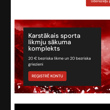
Ūdenszeļļu
Karstākais sporta
likmju sākuma
komplekts
20 € bezriska likme un 20 bezriska
griezieni
REĢISTRĒ KONTU