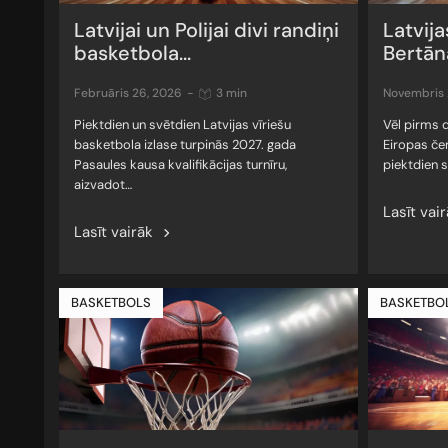
Latvijai un Polijai divi randiņi
Latvija
basketbola...
Bertān
februāris 26, 2026
-
3 min
novembris 
Piektdien un svētdien Latvijas vīriešu
Vēl pirms 
basketbola izlase turpinās 2027. gada
Eiropas če
Pasaules kausa kvalifikācijas turnīru,
piektdien 
aizvadot…
Lasīt vai
Lasīt vairāk
BASKETBOLS
BASKETBO