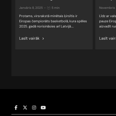
janvāris 8, 2025
-
5 min
novembris
Protams, virsrakstā minētais ķirsītis ir
Līdz ar val
Eiropas čempionāts basketbolā, kura spēles
pauze Eirop
2025. gadā norisināsies arī Latvijā.…
aizvadīt r
Lasīt vairāk
Lasīt vai