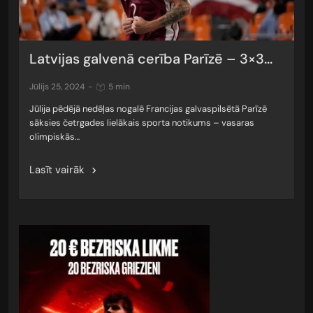
Latvijas galvenā cerība Parīzē – 3×3...
jūlijs 25, 2024
-
5 min
Jūlija pēdējā nedēļas nogalē Francijas galvaspilsētā Parīzē
sāksies četrgades lielākais sporta notikums – vasaras
olimpiskās…
Lasīt vairāk