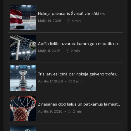
Hokeja pavasaris Šveicē var sākties
maijs 14, 2026
-
4 min
Aprīļa lielās uzvaras: kuram gan nepatīk neizšķirti?
maijs 11, 2026
-
2 min
Trīs latvieši cīņā par hokeja galveno trofeju
aprīlis 17, 2026
-
3 min
Zināšanas dod lielus un patīkamus laimestus
aprīlis 9, 2026
-
2 min