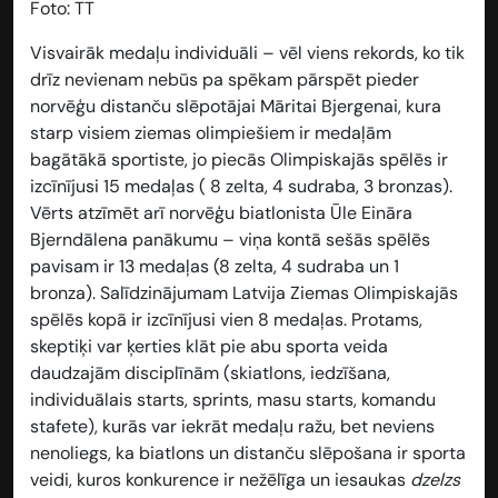
Foto: TT
Visvairāk medaļu individuāli
– vēl viens rekords, ko tik
drīz nevienam nebūs pa spēkam pārspēt pieder
norvēģu distanču slēpotājai Māritai Bjergenai, kura
starp visiem ziemas olimpiešiem ir medaļām
bagātākā sportiste, jo piecās Olimpiskajās spēlēs ir
izcīnījusi 15 medaļas ( 8 zelta, 4 sudraba, 3 bronzas).
Vērts atzīmēt arī norvēģu biatlonista Ūle Eināra
Bjerndālena panākumu – viņa kontā sešās spēlēs
pavisam ir 13 medaļas (8 zelta, 4 sudraba un 1
bronza). Salīdzinājumam Latvija Ziemas Olimpiskajās
spēlēs kopā ir izcīnījusi vien 8 medaļas. Protams,
skeptiķi var ķerties klāt pie abu sporta veida
daudzajām disciplīnām (skiatlons, iedzīšana,
individuālais starts, sprints, masu starts, komandu
stafete), kurās var iekrāt medaļu ražu, bet neviens
nenoliegs, ka biatlons un distanču slēpošana ir sporta
veidi, kuros konkurence ir nežēlīga un iesaukas
dzelzs