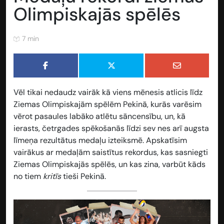
Olimpiskajās spēlēs
7 min
Vēl tikai nedaudz vairāk kā viens mēnesis atlicis līdz
Ziemas Olimpiskajām spēlēm Pekinā, kurās varēsim
vērot pasaules labāko atlētu sāncensību, un, kā
ierasts, četrgades spēkošanās līdzi sev nes arī augsta
līmeņa rezultātus medaļu izteiksmē. Apskatīsim
vairākus ar medaļām saistītus rekordus, kas sasniegti
Ziemas Olimpiskajās spēlēs, un kas zina, varbūt kāds
no tiem
kritīs
tieši Pekinā.