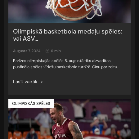
Olimpiskā basketbola medaļu spēles:
vai ASV...
augusts 7, 2024
-
6 min
Parīzes olimpiskajās spēlēs 8. augustā tiks aizvadītas
pusfināla spēles vīriešu basketbola turnīrā. Cīņu par zeltu…
Lasīt vairāk
OLIMPISKĀS SPĒLES