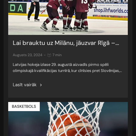
Lai brauktu uz Milānu, jāuzvar Rīgā –...
augusts 23, 2024
-
7 min
Latvijas hokeja izlase 29. augustā aizvadīs pirmo spēli
olimpiskajā kvalifikācijas turnīrā, kur cīnīsies pret Slovēnijas,…
Lasīt vairāk
BASKETBOLS