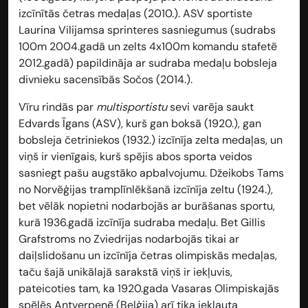
izcīnītās četras medaļas (2010.). ASV sportiste
Laurina Vilijamsa sprinteres sasniegumus (sudrabs
100m 2004.gadā un zelts 4x100m komandu stafetē
2012.gadā) papildināja ar sudraba medaļu bobsleja
divnieku sacensībās Sočos (2014.).
Vīru rindās par
multisportistu
sevi varēja saukt
Edvards Īgans (ASV), kurš gan boksā (1920.), gan
bobsleja četriniekos (1932.) izcīnīja zelta medaļas, un
viņš ir vienīgais, kurš spējis abos sporta veidos
sasniegt pašu augstāko apbalvojumu. Džeikobs Tams
no Norvēģijas tramplīnlēkšanā izcīnīja zeltu (1924.),
bet vēlāk nopietni nodarbojās ar burāšanas sportu,
kurā 1936.gadā izcīnīja sudraba medaļu. Bet Gillis
Grafstroms no Zviedrijas nodarbojās tikai ar
daiļslidošanu un izcīnīja četras olimpiskās medaļas,
taču šajā unikālajā sarakstā viņš ir iekļuvis,
pateicoties tam, ka 1920.gada Vasaras Olimpiskajās
spēlēs Antverpenē (Beļģija) arī tika iekļauta