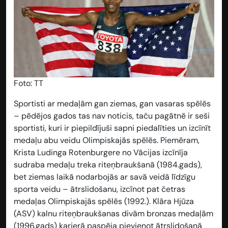
Foto: TT
Sportisti ar medaļām gan ziemas, gan vasaras spēlēs
– pēdējos gados tas nav noticis, taču pagātnē ir seši
sportisti, kuri ir piepildījuši sapni piedalīties un izcīnīt
medaļu abu veidu Olimpiskajās spēlēs. Piemēram,
Krista Ludinga Rotenburgere no Vācijas izcīnīja
sudraba medaļu treka riteņbraukšanā (1984.gads),
bet ziemas laikā nodarbojās ar savā veidā līdzīgu
sporta veidu – ātrslidošanu, izcīnot pat četras
medaļas Olimpiskajās spēlēs (1992.). Klāra Hjūza
(ASV) kalnu riteņbraukšanas divām bronzas medaļām
(1996.gads) karjerā paspēja pievienot ātrslidošanā