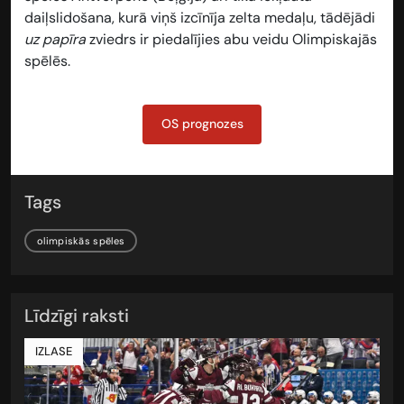
daiļslidošana, kurā viņš izcīnīja zelta medaļu, tādējādi
uz papīra
zviedrs ir piedalījies abu veidu Olimpiskajās
spēlēs.
OS prognozes
Tags
olimpiskās spēles
Līdzīgi raksti
IZLASE