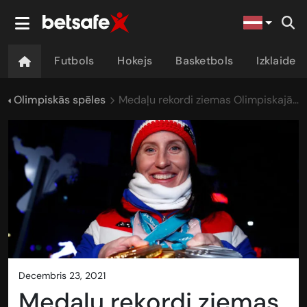
Futbols
Hokejs
Basketbols
Izklaide
Olimpiskās spēles
Medaļu rekordi ziemas Olimpiskajās spēlēs
decembris 23, 2021
Medaļu rekordi ziemas