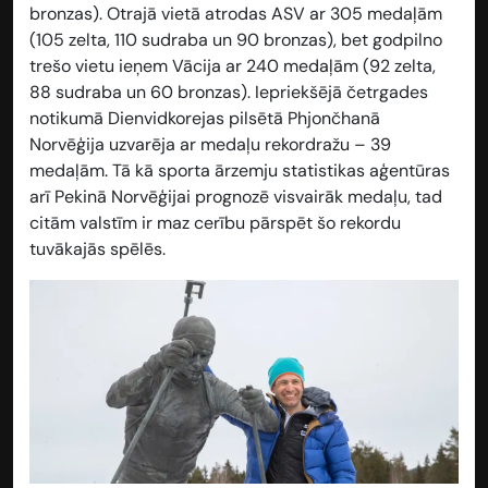
bronzas). Otrajā vietā atrodas ASV ar 305 medaļām
(105 zelta, 110 sudraba un 90 bronzas), bet godpilno
trešo vietu ieņem Vācija ar 240 medaļām (92 zelta,
88 sudraba un 60 bronzas). Iepriekšējā četrgades
notikumā Dienvidkorejas pilsētā Phjončhanā
Norvēģija uzvarēja ar medaļu rekordražu – 39
medaļām. Tā kā sporta ārzemju statistikas aģentūras
arī Pekinā Norvēģijai prognozē visvairāk medaļu, tad
citām valstīm ir maz cerību pārspēt šo rekordu
tuvākajās spēlēs.