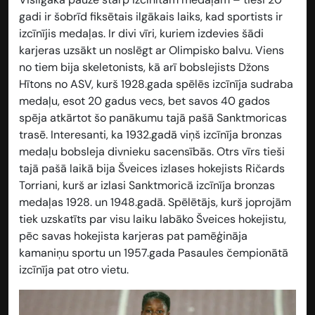
gadi ir šobrīd fiksētais ilgākais laiks, kad sportists ir
izcīnījis medaļas. Ir divi vīri, kuriem izdevies šādi
karjeras uzsākt un noslēgt ar Olimpisko balvu. Viens
no tiem bija skeletonists, kā arī bobslejists Džons
Hītons no ASV, kurš 1928.gada spēlēs izcīnīja sudraba
medaļu, esot 20 gadus vecs, bet savos 40 gados
spēja atkārtot šo panākumu tajā pašā Sanktmoricas
trasē. Interesanti, ka 1932.gadā viņš izcīnīja bronzas
medaļu bobsleja divnieku sacensībās. Otrs vīrs tieši
tajā pašā laikā bija Šveices izlases hokejists Ričards
Torriani, kurš ar izlasi Sanktmoricā izcīnīja bronzas
medaļas 1928. un 1948.gadā. Spēlētājs, kurš joprojām
tiek uzskatīts par visu laiku labāko Šveices hokejistu,
pēc savas hokejista karjeras pat pamēģināja
kamaniņu sportu un 1957.gada Pasaules čempionātā
izcīnīja pat otro vietu.