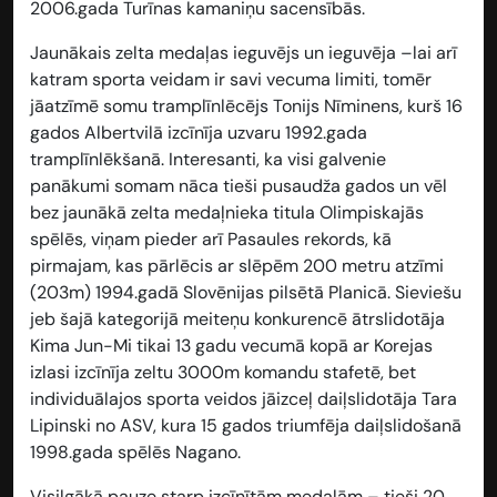
2006.gada Turīnas kamaniņu sacensībās.
Jaunākais zelta medaļas ieguvējs un ieguvēja
–lai arī
katram sporta veidam ir savi vecuma limiti, tomēr
jāatzīmē somu tramplīnlēcējs Tonijs Nīminens, kurš 16
gados Albertvilā izcīnīja uzvaru 1992.gada
tramplīnlēkšanā. Interesanti, ka visi galvenie
panākumi somam nāca tieši pusaudža gados un vēl
bez jaunākā zelta medaļnieka titula Olimpiskajās
spēlēs, viņam pieder arī Pasaules rekords, kā
pirmajam, kas pārlēcis ar slēpēm 200 metru atzīmi
(203m) 1994.gadā Slovēnijas pilsētā Planicā. Sieviešu
jeb šajā kategorijā meiteņu konkurencē ātrslidotāja
Kima Jun-Mi tikai 13 gadu vecumā kopā ar Korejas
izlasi izcīnīja zeltu 3000m komandu stafetē, bet
individuālajos sporta veidos jāizceļ daiļslidotāja Tara
Lipinski no ASV, kura 15 gados triumfēja daiļslidošanā
1998.gada spēlēs Nagano.
Visilgākā pauze starp izcīnītām medaļām –
tieši 20