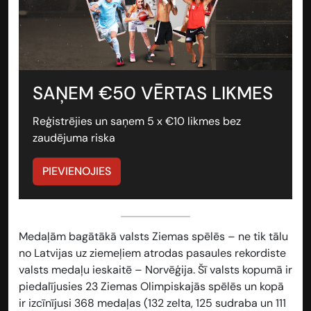
SAŅEM €50 VĒRTAS LIKMES
Reģistrējies un saņem 5 x €10 likmes bez
zaudējuma riska
PIEVIENOJIES
Medaļām bagātākā valsts Ziemas spēlēs
– ne tik tālu
no Latvijas uz ziemeļiem atrodas pasaules rekordiste
valsts medaļu ieskaitē – Norvēģija. Šī valsts kopumā ir
piedalījusies 23 Ziemas Olimpiskajās spēlēs un kopā
ir izcīnījusi 368 medaļas (132 zelta, 125 sudraba un 111