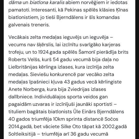
dāma
un
biatlona karalis
abiem norvēģiem ir iedotas
pamatoti. Interesanti, kā Pekinas spēlēs klāsies Ķīnas
biatlonistiem, jo tieši Bjerndālens ir šīs komandas
galvenais treneris.
Vecākais zelta medaļas ieguvējs un ieguvēja
–
vecums nav šķērslis, lai izcīnītu svarīgāko karjeras
trofeju, un to 1924.gada spēlēs Šamonī pierādīja brits
Roberts Velšs, kurš 54 gadu vecumā bija daļa no
Lielbritānijas kērlinga izlases, kura izcīnīja zelta
medaļas. Sieviešu konkurencē par vecāko zelta
medaļas īpašnieci kļuva 43 gadus vecā kērlingiste
Anete Norberga, kura bija Zviedrijas izlases
dalībniece. Individuālajos sporta veidos gan
pagaidām uzvaras ir izcīnījuši jaunāki sportisti –
tituliem bagātais biatlonists Ūle Einārs Bjerndālens
40 gados triumfēja 10km sprinta distancē Sočos
2014.gadā, bet vāciete Silke Oto tāpat kā 2002.gadā
Soltleiksitijā – triumfēja arī 36 gadu vecumā